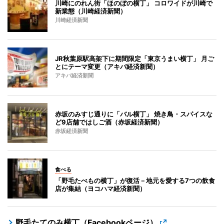
川崎にのれん街「ほのぼの横丁」 コロワイドが川崎で
新業態（川崎経済新聞）
川崎経済新聞
JR秋葉原駅高架下に期間限定「東京うまい横丁」 月ご
とにテーマ変更（アキバ経済新聞）
アキバ経済新聞
赤坂のみすじ通りに「バル横丁」 焼き鳥・スパイスな
ど9店舗ではしご酒（赤坂経済新聞）
赤坂経済新聞
食べる
「野毛たべもの横丁」が復活－地元を愛する7つの飲食
店が集結（ヨコハマ経済新聞）
野毛たてのみ横丁（Facebookページ）