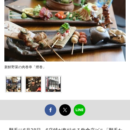
新鮮野菜の肉巻串「煙巻」
野毛に6月28日、6店鋪が集結する飲食店ビル「野毛た