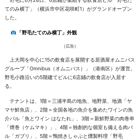
てのみ横丁」（横浜市中区花咲町1）がグランドオープン
した。
「野毛たてのみ横丁」外観
［広告］
上大岡を中心に15の飲食店を展開する居酒屋オムニバス
グループ「Omnibus（オムニバス）」（港南区）が運営。
野毛小路沿いの5階建てビルに6店鋪の飲食店が入居す
る。
テナントは、1階＝三浦半島の地魚、地野菜、地酒「ヤ
マヤ鮮魚店」、2階＝全国各地の魚介を集めたワインの魚
介バル「魚とワイン はなたれ」、3階＝新鮮野菜の肉巻串
「煙巻（ケムマキ）」、4階＝独創的な個室も備える肉バ
ル「ガブリ」、5階＝鴨焼きしゃぶと燻製料理「野毛