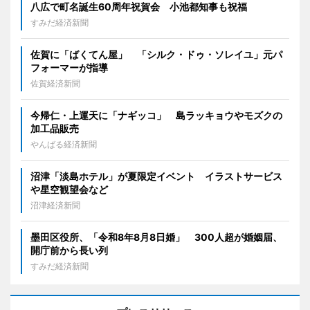
八広で町名誕生60周年祝賀会 小池都知事も祝福
すみだ経済新聞
佐賀に「ばくてん屋」 「シルク・ドゥ・ソレイユ」元パ
フォーマーが指導
佐賀経済新聞
今帰仁・上運天に「ナギッコ」 島ラッキョウやモズクの
加工品販売
やんばる経済新聞
沼津「淡島ホテル」が夏限定イベント イラストサービス
や星空観望会など
沼津経済新聞
墨田区役所、「令和8年8月8日婚」 300人超が婚姻届、
開庁前から長い列
すみだ経済新聞