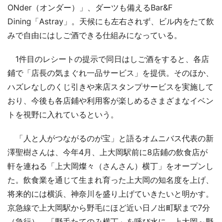
ONder（オンダー）」、ダーツも備えるBar&F
Dining「Astray」。天候にも左右されず、ビル内をたて飲
みで自由にはしご酒できる仕組みになっている。
1件目のレシートの提示で同日はしご酒をすると、各店
鋪で「店長の気まぐれ一品サービス」を提供。そのほか、
ハズレなしのくじ引きや来店スタンプサービスを実施して
おり、今後も各店鋪や利用客が楽しめるさまざまなイベン
トを視野に入れているという。
「人と人がつながるのが宝」と語るオムニバス代表の新
澤聖樹さんは、今年4月、上大岡駅前に8店鋪の飲食店が
軒を連ねる「上大岡燦々（さんさん）横丁」をオープンし
た。飲食業を通じて生まれ育った上大岡の知名度を上げ、
将来的には横浜、神奈川を盛り上げていきたいと明かす。
京急線で上大岡駅から野毛にほど近い日ノ出町駅まで7分
（急行）。「野毛たてのみ横丁」を呼び水に、上大岡～野