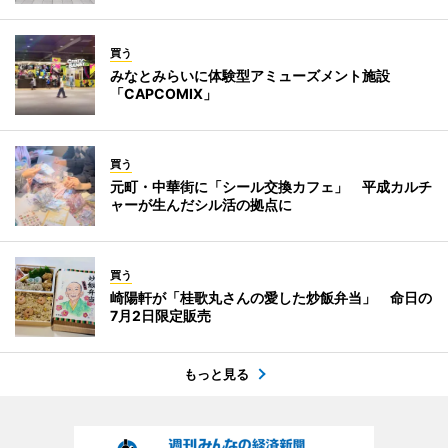
買う
みなとみらいに体験型アミューズメント施設
「CAPCOMIX」
買う
元町・中華街に「シール交換カフェ」 平成カルチ
ャーが生んだシル活の拠点に
買う
崎陽軒が「桂歌丸さんの愛した炒飯弁当」 命日の
7月2日限定販売
もっと見る