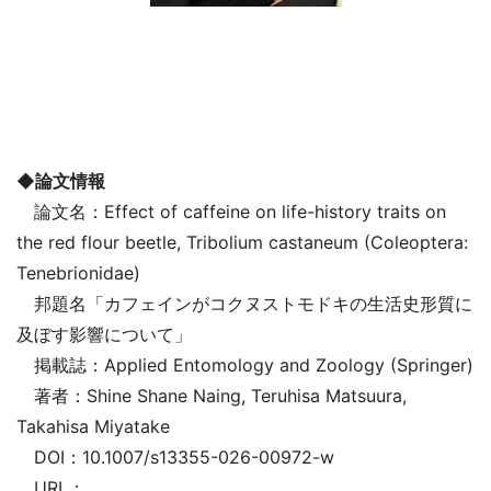
◆論文情報
論文名：Effect of caffeine on life-history traits on
the red flour beetle, Tribolium castaneum (Coleoptera:
Tenebrionidae)
邦題名「カフェインがコクヌストモドキの生活史形質に
及ぼす影響について」
掲載誌：Applied Entomology and Zoology (Springer)
著者：Shine Shane Naing, Teruhisa Matsuura,
Takahisa Miyatake
DOI：10.1007/s13355-026-00972-w
URL：