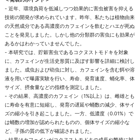
- 近年、環境負荷を低減しつつ効果的に害虫被害を抑える
技術の開発が求められています。昨年、私たちは植物由来
の天然成分である高濃度のカフェインを飲むとハエが死ぬ
ことを発見しました。しかし他の分類群の害虫にも効果が
あるかはわかっていませんでした。
- 本研究では、貯穀害虫であるコクヌストモドキを対象
に、カフェインが生活史形質に及ぼす影響を詳細に検討し
ました。成虫および幼虫に対し、カフェインを含む餌や溶
液を用いて曝露実験を行い、寿命、発育速度、蛹化率、体
サイズ、摂食量などの指標を測定しました。
- その結果、高濃度のカフェイン（1%以上）は、雌雄とも
に寿命を有意に短縮し、発育の遅延や蛹数の減少、体サイ
ズの縮小を引き起こしました。一方、低濃度（0.01%）で
は蛹数の増加が認められたものの、個体サイズの縮小な
ど、子孫の質の低下が確認されました。
- 結果はカフェインがコクヌストモドキの成長や繁殖に対