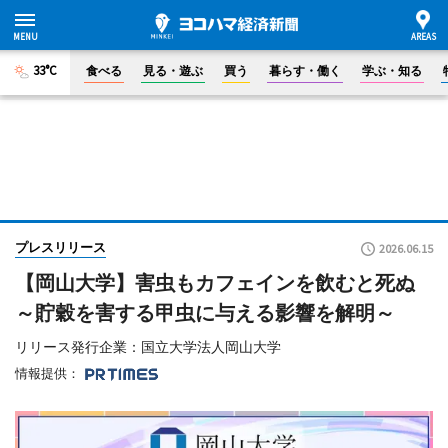
33°C
食べる
見る・遊ぶ
買う
暮らす・働く
学ぶ・知る
プレスリリース
2026.06.15
【岡山大学】害虫もカフェインを飲むと死ぬ
～貯穀を害する甲虫に与える影響を解明～
リリース発行企業：国立大学法人岡山大学
情報提供：