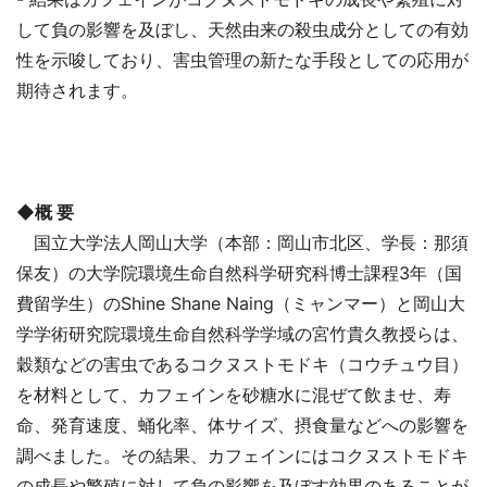
して負の影響を及ぼし、天然由来の殺虫成分としての有効
性を示唆しており、害虫管理の新たな手段としての応用が
期待されます。
◆概 要
国立大学法人岡山大学（本部：岡山市北区、学長：那須
保友）の大学院環境生命自然科学研究科博士課程3年（国
費留学生）のShine Shane Naing（ミャンマー）と岡山大
学学術研究院環境生命自然科学学域の宮竹貴久教授らは、
穀類などの害虫であるコクヌストモドキ（コウチュウ目）
を材料として、カフェインを砂糖水に混ぜて飲ませ、寿
命、発育速度、蛹化率、体サイズ、摂食量などへの影響を
調べました。その結果、カフェインにはコクヌストモドキ
の成長や繁殖に対して負の影響を及ぼす効果のあることが