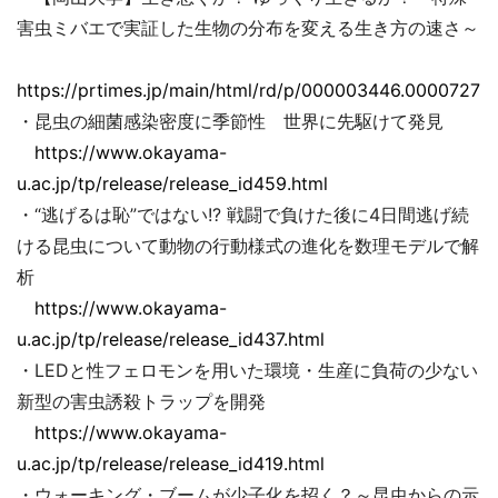
害虫ミバエで実証した生物の分布を変える生き方の速さ～
https://prtimes.jp/main/html/rd/p/000003446.00007279
・昆虫の細菌感染密度に季節性 世界に先駆けて発見
https://www.okayama-
u.ac.jp/tp/release/release_id459.html
・“逃げるは恥”ではない!? 戦闘で負けた後に4日間逃げ続
ける昆虫について動物の行動様式の進化を数理モデルで解
析
https://www.okayama-
u.ac.jp/tp/release/release_id437.html
・LEDと性フェロモンを用いた環境・生産に負荷の少ない
新型の害虫誘殺トラップを開発
https://www.okayama-
u.ac.jp/tp/release/release_id419.html
・ウォーキング・ブームが少子化を招く？～昆虫からの示