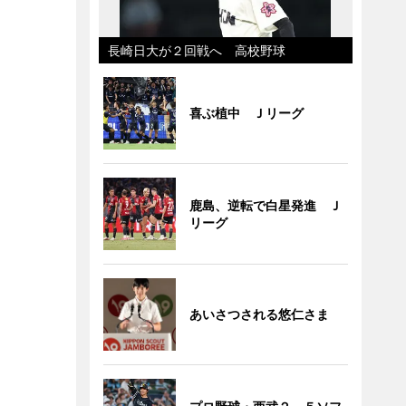
長崎日大が２回戦へ 高校野球
喜ぶ植中 Ｊリーグ
鹿島、逆転で白星発進 Ｊ
リーグ
あいさつされる悠仁さま