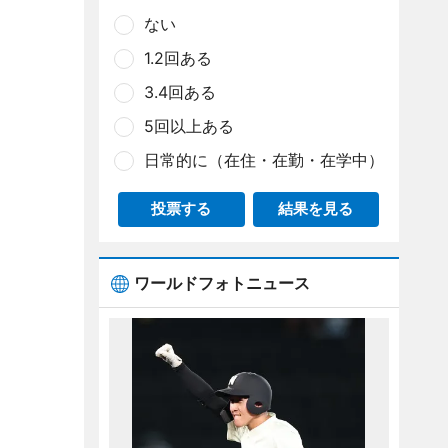
ない
1.2回ある
3.4回ある
5回以上ある
日常的に（在住・在勤・在学中）
投票する
結果を見る
ワールドフォトニュース