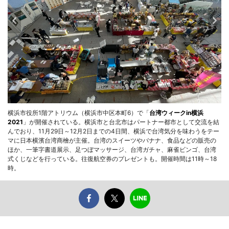
横浜市役所1階アトリウム（横浜市中区本町6）で「
台湾ウィークin横浜
2021
」が開催されている。横浜市と台北市はパートナー都市として交流を結
んでおり、11月29日～12月2日までの4日間、横浜で台湾気分を味わうをテー
マに日本横濱台湾商檜が主催。台湾のスイーツやバナナ、食品などの販売の
ほか、一筆字書道展示、足つぼマッサージ、台湾ガチャ、麻雀ビンゴ、台湾
式くじなどを行っている。往復航空券のプレゼントも。開催時間は11時～18
時。