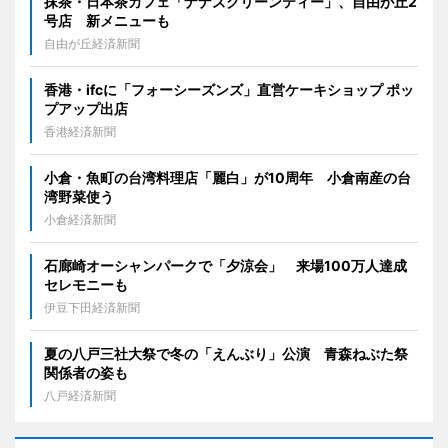
抹茶・日本茶カフェ「ナナズグリーンティー」、自由が丘2
号店 新メニューも
自由が丘経済新聞
香港・ifcに「フォーシーズンズ」直営ケーキショップ ポッ
プアップ出店
香港経済新聞
小倉・魚町の台湾料理店「麗白」が10周年 小倉南産の台
湾野菜使う
小倉経済新聞
石廊崎オーシャンパークで「夕涼会」 来場100万人達成
セレモニーも
伊豆下田経済新聞
夏の八戸三社大祭で冬の「えんぶり」公演 青森ねぶた祭
関係者の姿も
八戸経済新聞