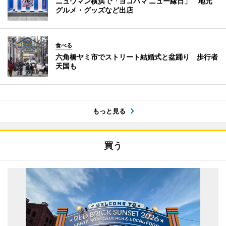
ニュウマン横浜で「ヨコハマ ニュー縁日」 地元
グルメ・グッズなど出店
食べる
六角橋ヤミ市でストリート結婚式と盆踊り 歩行者
天国も
もっと見る
買う