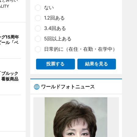
なとみらい
LITY
ない
1.2回ある
3.4回ある
グ15周年
5回以上ある
ビール「ベ
日常的に（在住・在勤・在学中）
投票する
結果を見る
「ブルック
 看板商品
ワールドフォトニュース