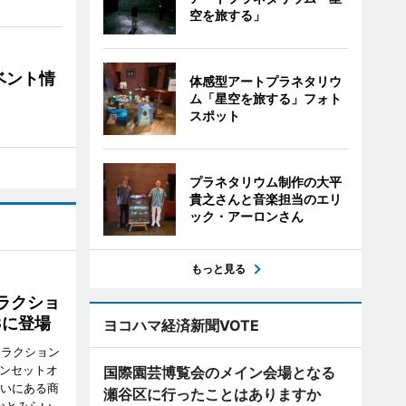
空を旅する」
ベント情
体感型アートプラネタリウ
ム「星空を旅する」フォト
スポット
プラネタリウム制作の大平
貴之さんと音楽担当のエリ
ック・アーロンさん
もっと見る
ラクショ
8に登場
ヨコハマ経済新聞VOTE
トラクション
・サンセットオ
国際園芸博覧会のメイン会場となる
らいにある商
瀬谷区に行ったことはありますか