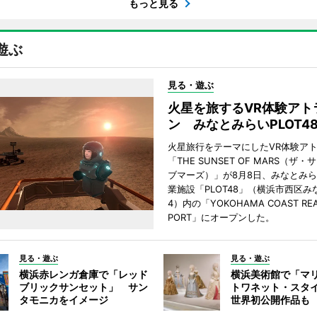
もっと見る
遊ぶ
見る・遊ぶ
火星を旅するVR体験アト
ン みなとみらいPLOT4
火星旅行をテーマにしたVR体験ア
「THE SUNSET OF MARS（ザ
ブマーズ）」が8月8日、みなとみ
業施設「PLOT48」（横浜市西区み
4）内の「YOKOHAMA COAST REA
PORT」にオープンした。
見る・遊ぶ
見る・遊ぶ
横浜赤レンガ倉庫で「レッド
横浜美術館で「マ
ブリックサンセット」 サン
トワネット・スタ
タモニカをイメージ
世界初公開作品も