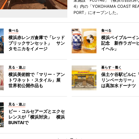
業施設「PLOT48」（横浜市西区み
4）内の「YOKOHAMA COAST REA
PORT」にオープンした。
食べる
食べる
横浜赤レンガ倉庫で「レッド
横浜ベイブルーイン
ブリックサンセット」 サン
記念 新作ラガー
タモニカをイメージ
イヘル」
見る・遊ぶ
暮らす・働く
横浜美術館で「マリー・アン
保土ケ谷駅ビルに
トワネット・スタイル」展
リンベーカリー」
世界初公開作品も
は高加水ドーナツ
見る・遊ぶ
ビー・コルセアーズとエクセ
レンスが「横浜対決」 横浜
BUNTAIで