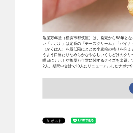
亀屋万年堂（横浜市都筑区）は、発売から58年と
い「ナボナ」は定番の「チーズクリーム」「パイナ
（かくはん）を最低限にとどめ小麦粉の粘りを抑え
うよう口当たりなめらかなやさしいくちどけのクリー
曜日にナボナや亀屋万年堂に関するクイズを出題。
2人、期間中合計で10人にリニューアルしたナボナ