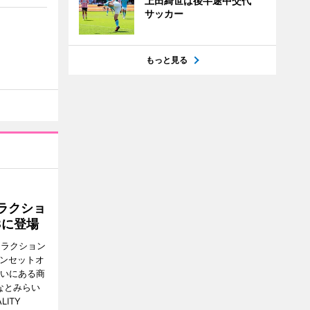
上田綺世は後半途中交代
サッカー
もっと見る
ラクショ
8に登場
トラクション
・サンセットオ
らいにある商
なとみらい
LITY