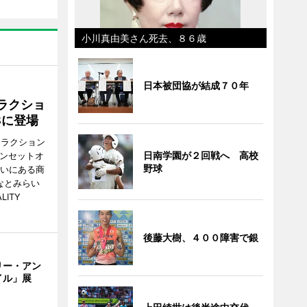
小川真由美さん死去、８６歳
日本被団協が結成７０年
ラクショ
8に登場
トラクション
日南学園が２回戦へ 高校
・サンセットオ
野球
らいにある商
なとみらい
LITY
後藤大樹、４００障害で銀
リー・アン
イル」展