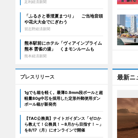
足利経済新聞
「ふるさと香澄夏まつり」 ご当地音頭
や花火大会でにぎわう
習志野経済新聞
熊本駅前にホテル「ヴィアインプライム
熊本 雲雀の湯」 くまモンルームも
熊本経済新聞
プレスリリース
最新ニ
1gでも箱を軽く。最薄0.9mm段ボールと超
軽量80g中芯を採用した定形外郵便用ダン
ボール箱が新発売
【TAC公務員】ナイトガイダンス「ゼロか
ら教えて！公務員！～8月から目指す！～」
を8/17（月）にオンラインで開催