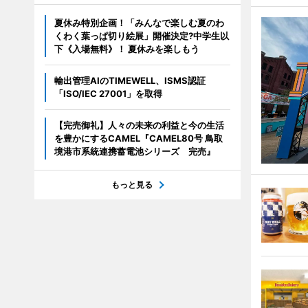
夏休み特別企画！「みんなで楽しむ夏のわ
くわく葉っぱ切り絵展」開催決定?中学生以
下《入場無料》！ 夏休みを楽しもう
輸出管理AIのTIMEWELL、ISMS認証
「ISO/IEC 27001」を取得
【完売御礼】人々の未来の利益と今の生活
を豊かにするCAMEL『CAMEL80号 鳥取
境港市系統連携蓄電池シリーズ 完売』
もっと見る