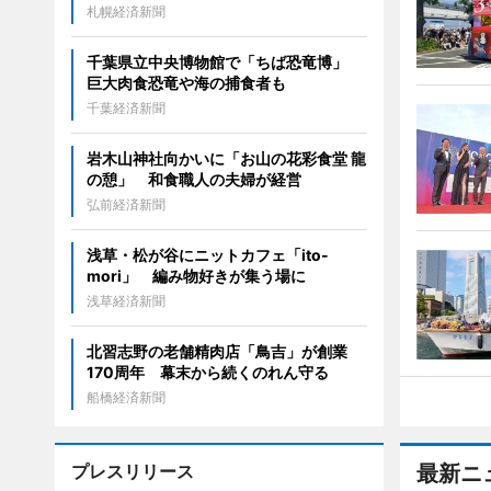
札幌経済新聞
千葉県立中央博物館で「ちば恐竜博」
巨大肉食恐竜や海の捕食者も
千葉経済新聞
岩木山神社向かいに「お山の花彩食堂 龍
の憩」 和食職人の夫婦が経営
弘前経済新聞
浅草・松が谷にニットカフェ「ito-
mori」 編み物好きが集う場に
浅草経済新聞
北習志野の老舗精肉店「鳥吉」が創業
170周年 幕末から続くのれん守る
船橋経済新聞
プレスリリース
最新ニ