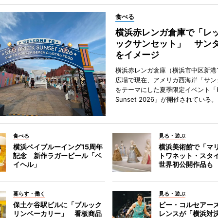
食べる
横浜赤レンガ倉庫で「レ
ックサンセット」 サン
をイメージ
横浜赤レンガ倉庫（横浜市中区新港
広場で現在、アメリカ西海岸「サン
をテーマにした夏季限定イベント「Red
Sunset 2026」が開催されている。
食べる
見る・遊ぶ
横浜ベイブルーイング15周年
横浜美術館で「マ
記念 新作ラガービール「ベ
トワネット・スタ
イヘル」
世界初公開作品も
暮らす・働く
見る・遊ぶ
保土ケ谷駅ビルに「ブルック
ビー・コルセアー
リンベーカリー」 看板商品
レンスが「横浜対