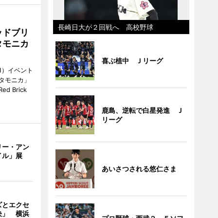
長崎日大が２回戦へ 高校野球
ッドブリ
タモニカ
喜ぶ植中 Ｊリーグ
1）イベント
タモニカ」
 Brick
鹿島、逆転で白星発進 Ｊ
リーグ
リー・アン
イル」展
あいさつされる悠仁さま
ズとエクセ
決」 横浜