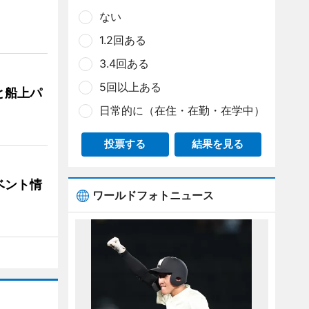
ない
1.2回ある
3.4回ある
5回以上ある
と船上パ
日常的に（在住・在勤・在学中）
投票する
結果を見る
ベント情
ワールドフォトニュース