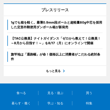
プレスリリース
1gでも箱を軽く。最薄0.9mm段ボールと超軽量80g中芯を採用
した定形外郵便用ダンボール箱が新発売
【TAC公務員】ナイトガイダンス「ゼロから教えて！公務員！
～8月から目指す！～」を8/17（月）にオンラインで開催
旗竿地は「通路幅」が命！価格以上に消費者がこだわる絶対条
件
もっと見る
食べる
見る・遊ぶ
買う
暮らす・働く
学ぶ・知る
特集