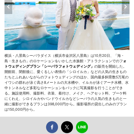
横浜・八景島シーパラダイス（横浜市金沢区八景島）は10月20日、「海・
島・生きもの」のロケーションをいかした水族館・アトラクションでのフ
ォ
トウェディングプラン「シーパラフォトウェディング」
の販売を開始した。
開館前、閉館後に、愛くるしい表情の「シロイルカ」などの人気の生きもの
たちとふれあいながらのフォトウェディングのほか、国内最多飼育数5万尾の
イワシの群れが泳ぐ高さ8メートルの大水槽や、イルカが泳ぐアーチ水槽、水
中トンネルなど多彩なロケーションをバックに写真撮影を行うことができ
る。施設使用料、撮影料、衣装、着付け、メイク、ヘアセット料、ブーケ料
にくわえ、シロイルカやバンドウイルカなどシーパラの人気の生きものと一
緒に撮影ができるプランは398,000円から。撮影場所の貸出しのみのプラン
は150,000円から。