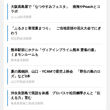
大阪高島屋で「なつやすみフェスタ」 南海やPeachとコ
ラボ
なんば経済新聞
「ふるさと香澄夏まつり」 ご当地音頭や花火大会でにぎ
わう
習志野経済新聞
熊本駅前にホテル「ヴィアインプライム熊本 雲雀の湯」
くまモンルームも
熊本経済新聞
夏の風物詩、山口・YCAMで星空上映会 「野生の島のロ
ズ」など3本
山口宇部経済新聞
沖永良部島で英語を体感 プロバスケ松田鋼季さんと「伝
える力」育む
奄美群島南三島経済新聞