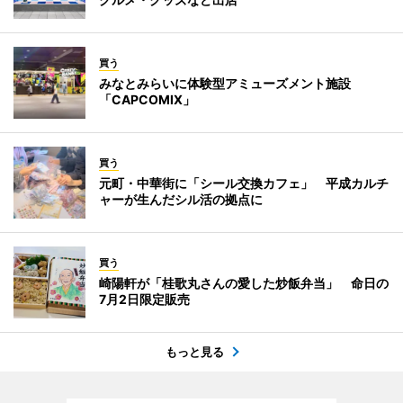
買う
みなとみらいに体験型アミューズメント施設
「CAPCOMIX」
買う
元町・中華街に「シール交換カフェ」 平成カルチ
ャーが生んだシル活の拠点に
買う
崎陽軒が「桂歌丸さんの愛した炒飯弁当」 命日の
7月2日限定販売
もっと見る