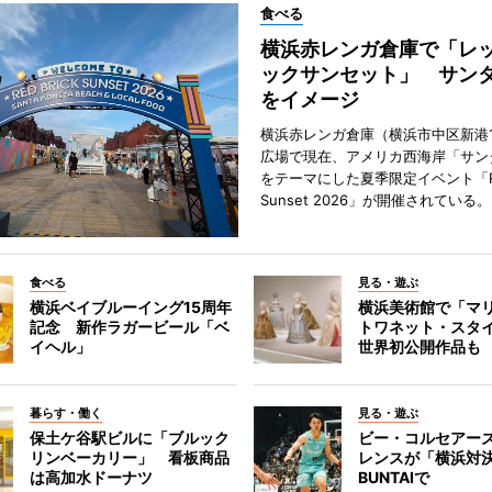
食べる
横浜赤レンガ倉庫で「レ
ックサンセット」 サン
をイメージ
横浜赤レンガ倉庫（横浜市中区新港
広場で現在、アメリカ西海岸「サン
をテーマにした夏季限定イベント「Red
Sunset 2026」が開催されている。
食べる
見る・遊ぶ
横浜ベイブルーイング15周年
横浜美術館で「マ
記念 新作ラガービール「ベ
トワネット・スタ
イヘル」
世界初公開作品も
暮らす・働く
見る・遊ぶ
保土ケ谷駅ビルに「ブルック
ビー・コルセアー
リンベーカリー」 看板商品
レンスが「横浜対
は高加水ドーナツ
BUNTAIで