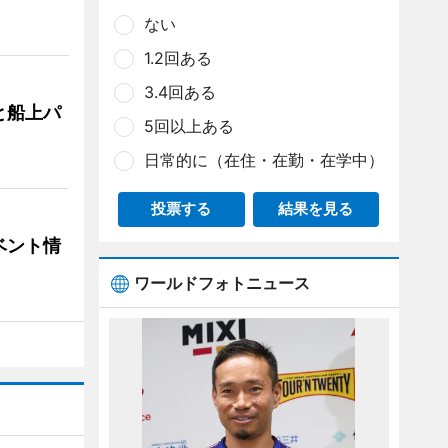
ない
1.2回ある
3.4回ある
と船上パ
5回以上ある
日常的に（在住・在勤・在学中）
投票する
結果を見る
ベント情
ワールドフォトニュース