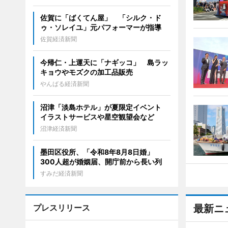
佐賀に「ばくてん屋」 「シルク・ド
ゥ・ソレイユ」元パフォーマーが指導
佐賀経済新聞
今帰仁・上運天に「ナギッコ」 島ラッ
キョウやモズクの加工品販売
やんばる経済新聞
沼津「淡島ホテル」が夏限定イベント
イラストサービスや星空観望会など
沼津経済新聞
墨田区役所、「令和8年8月8日婚」
300人超が婚姻届、開庁前から長い列
すみだ経済新聞
プレスリリース
最新ニ