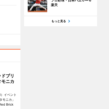
プロ野球・日本ハム０―６
楽天
もっと見る
ッドブリ
タモニカ
1）イベント
タモニカ」
 Brick