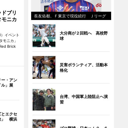
ッドブリ
長友佑都、Ｆ東京で現役続行 Ｊリーグ
タモニカ
大分商が２回戦へ 高校野
1）イベント
球
タモニカ」
 Brick
災害ボランティア、活動本
格化
リー・アン
イル」展
台湾、中国軍上陸阻止へ演
習
ズとエクセ
決」 横浜