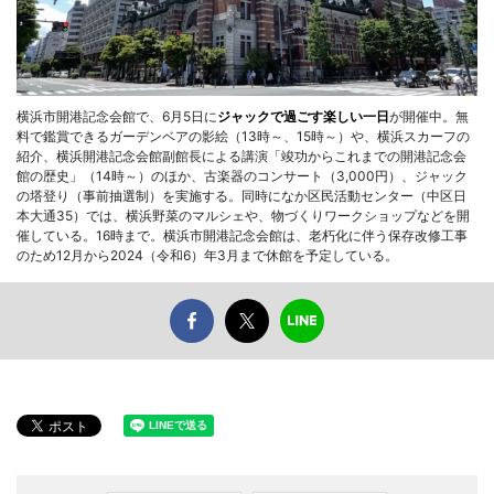
横浜市開港記念会館で、6月5日に
ジャックで過ごす楽しい一日
が開催中。無
料で鑑賞できるガーデンベアの影絵（13時～、15時～）や、横浜スカーフの
紹介、横浜開港記念会館副館長による講演「竣功からこれまでの開港記念会
館の歴史」（14時～）のほか、古楽器のコンサート（3,000円）、ジャック
の塔登り（事前抽選制）を実施する。同時になか区民活動センター（中区日
本大通35）では、横浜野菜のマルシェや、物づくりワークショップなどを開
催している。16時まで。横浜市開港記念会館は、老朽化に伴う保存改修工事
のため12月から2024（令和6）年3月まで休館を予定している。