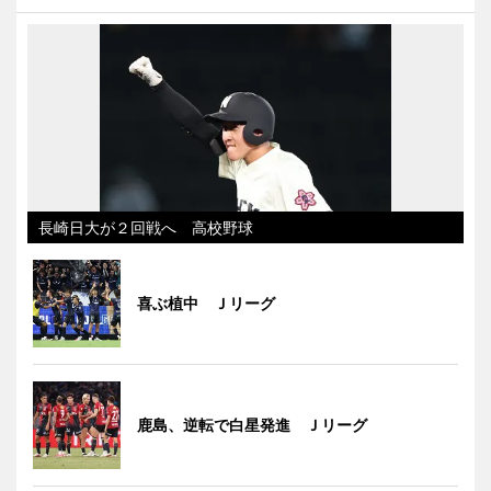
長崎日大が２回戦へ 高校野球
喜ぶ植中 Ｊリーグ
鹿島、逆転で白星発進 Ｊリーグ