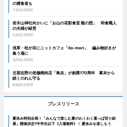
の捕食者も
千葉経済新聞
岩木山神社向かいに「お山の花彩食堂 龍の憩」 和食職人
の夫婦が経営
弘前経済新聞
浅草・松が谷にニットカフェ「ito-mori」 編み物好きが
集う場に
浅草経済新聞
北習志野の老舗精肉店「鳥吉」が創業170周年 幕末から
続くのれん守る
船橋経済新聞
プレスリリース
夏休み特別企画！「みんなで楽しむ夏のわくわく葉っぱ切り絵
展」開催決定?中学生以下《入場無料》！ 夏休みを楽しもう