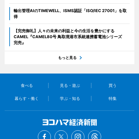
輸出管理AIのTIMEWELL、ISMS認証「ISO/IEC 27001」を取
得
【完売御礼】人々の未来の利益と今の生活を豊かにする
CAMEL『CAMEL80号 鳥取境港市系統連携蓄電池シリーズ
完売』
もっと見る
食べる
見る・遊ぶ
買う
暮らす・働く
学ぶ・知る
特集