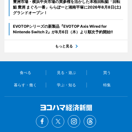
豊洲市場・横浜中央市場の買参権を活かした本格回転鮨「回転
鮨 豊洲 まぐろ一番」ららぽーと湘南平塚に2026年8月8日(土)
グランドオープン！
EVOTOPシリーズの新製品『EVOTOP Axis Wired for
Nintendo Switch 2』が8月6日（木）より順次予約開始!!
もっと見る
食べる
見る・遊ぶ
買う
暮らす・働く
学ぶ・知る
特集