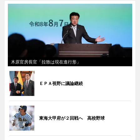
木原官房長官「拉致は現在進行形」
ＥＰＡ視野に議論継続
東海大甲府が２回戦へ 高校野球