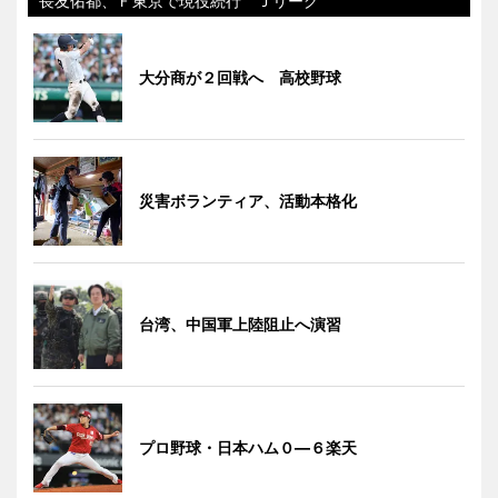
長友佑都、Ｆ東京で現役続行 Ｊリーグ
大分商が２回戦へ 高校野球
災害ボランティア、活動本格化
台湾、中国軍上陸阻止へ演習
プロ野球・日本ハム０―６楽天