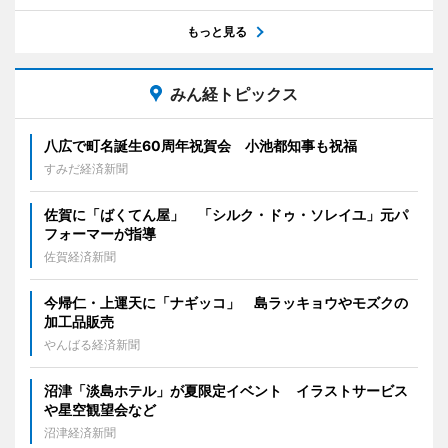
もっと見る
みん経トピックス
八広で町名誕生60周年祝賀会 小池都知事も祝福
すみだ経済新聞
佐賀に「ばくてん屋」 「シルク・ドゥ・ソレイユ」元パ
フォーマーが指導
佐賀経済新聞
今帰仁・上運天に「ナギッコ」 島ラッキョウやモズクの
加工品販売
やんばる経済新聞
沼津「淡島ホテル」が夏限定イベント イラストサービス
や星空観望会など
沼津経済新聞