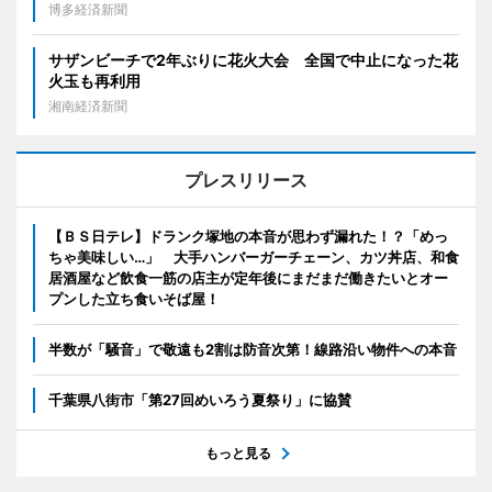
博多経済新聞
サザンビーチで2年ぶりに花火大会 全国で中止になった花
火玉も再利用
湘南経済新聞
プレスリリース
【ＢＳ日テレ】ドランク塚地の本音が思わず漏れた！？「めっ
ちゃ美味しい…」 大手ハンバーガーチェーン、カツ丼店、和食
居酒屋など飲食一筋の店主が定年後にまだまだ働きたいとオー
プンした立ち食いそば屋！
半数が「騒音」で敬遠も2割は防音次第！線路沿い物件への本音
千葉県八街市「第27回めいろう夏祭り」に協賛
もっと見る