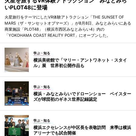
火星を旅するVR体験アトラクション みなとみら
いPLOT48に登場
火星旅行をテーマにしたVR体験アトラクション「THE SUNSET OF
MARS（ザ・サンセットオブマーズ）」が8月8日、みなとみらいにある
商業施設「PLOT48」（横浜市西区みなとみらい4）内の
「YOKOHAMA COAST REALITY PORT」にオープンした。
学ぶ・知る
横浜美術館で「マリー・アントワネット・スタイ
ル」展 世界初公開作品も
学ぶ・知る
横浜・みなとみらいでドローンショー ベイスター
ズが球団初のギネス世界記録認定
学ぶ・知る
横浜エクセレンスが中区長を表敬訪問 来季は横浜
アリーナでも試合開催