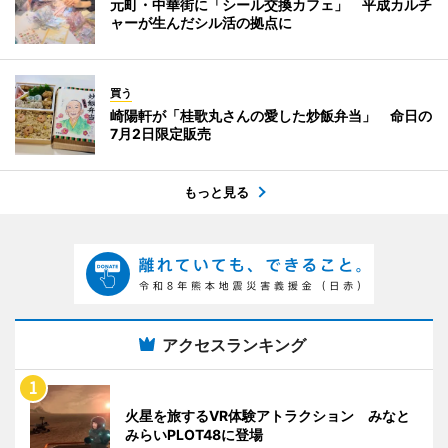
元町・中華街に「シール交換カフェ」 平成カルチ
ャーが生んだシル活の拠点に
買う
崎陽軒が「桂歌丸さんの愛した炒飯弁当」 命日の
7月2日限定販売
もっと見る
アクセスランキング
火星を旅するVR体験アトラクション みなと
みらいPLOT48に登場