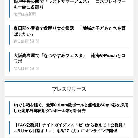
松戸中央公園で「ラストサマーフェス」 コスプレイヤー
も一緒に盆踊り
松戸経済新聞
春日部の豊春で盆踊り大会復活 「地域の子どもたちを喜
ばせたい」
春日部経済新聞
大阪高島屋で「なつやすみフェスタ」 南海やPeachとコ
ラボ
なんば経済新聞
プレスリリース
1gでも箱を軽く。最薄0.9mm段ボールと超軽量80g中芯を採用
した定形外郵便用ダンボール箱が新発売
【TAC公務員】ナイトガイダンス「ゼロから教えて！公務員！
～8月から目指す！～」を8/17（月）にオンラインで開催