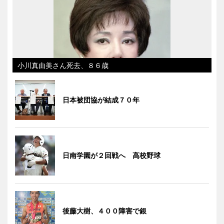
小川真由美さん死去、８６歳
日本被団協が結成７０年
日南学園が２回戦へ 高校野球
後藤大樹、４００障害で銀