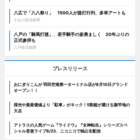
八広で「八八祭り」 1500人が提灯行列、多幸アートも
すみだ経済新聞
八戸の「騎馬打毬」、若手騎手の姿勇ましく 20年ぶりの
正式参拝も
八戸経済新聞
プレスリリース
おにぎりこんが 羽田空港第一ターミナル店が8月10日グランド
オープン！！
採光や資産価値より「駐車」がネック！5割超が避ける旗竿地の
欠点
アトラスの人気ゲーム『ライドウ』『女神転生』シリーズスペ
シャル音楽ライブ8/23、ニコニコで独占生配信