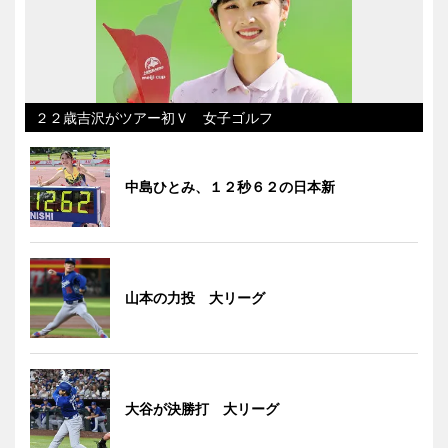
２２歳吉沢がツアー初Ｖ 女子ゴルフ
中島ひとみ、１２秒６２の日本新
山本の力投 大リーグ
大谷が決勝打 大リーグ