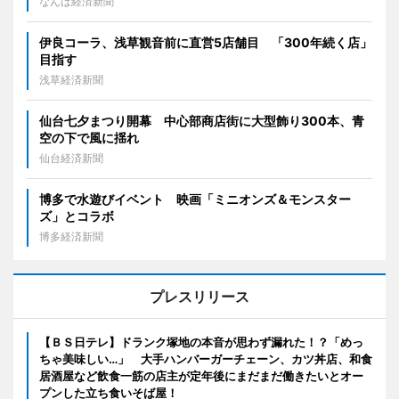
なんば経済新聞
伊良コーラ、浅草観音前に直営5店舗目 「300年続く店」
目指す
浅草経済新聞
仙台七夕まつり開幕 中心部商店街に大型飾り300本、青
空の下で風に揺れ
仙台経済新聞
博多で水遊びイベント 映画「ミニオンズ＆モンスター
ズ」とコラボ
博多経済新聞
プレスリリース
【ＢＳ日テレ】ドランク塚地の本音が思わず漏れた！？「めっ
ちゃ美味しい…」 大手ハンバーガーチェーン、カツ丼店、和食
居酒屋など飲食一筋の店主が定年後にまだまだ働きたいとオー
プンした立ち食いそば屋！