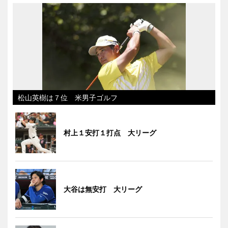
松山英樹は７位 米男子ゴルフ
村上１安打１打点 大リーグ
大谷は無安打 大リーグ