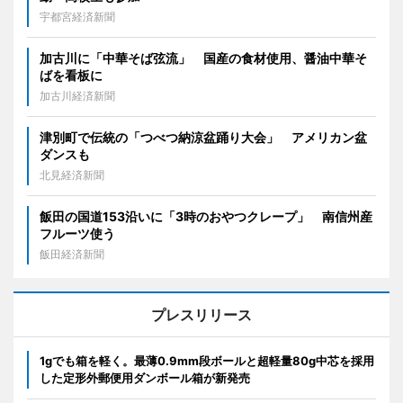
宇都宮経済新聞
加古川に「中華そば弦流」 国産の食材使用、醤油中華そ
ばを看板に
加古川経済新聞
津別町で伝統の「つべつ納涼盆踊り大会」 アメリカン盆
ダンスも
北見経済新聞
飯田の国道153沿いに「3時のおやつクレープ」 南信州産
フルーツ使う
飯田経済新聞
プレスリリース
1gでも箱を軽く。最薄0.9mm段ボールと超軽量80g中芯を採用
した定形外郵便用ダンボール箱が新発売