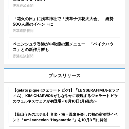
伊東経済新聞
「花火の日」に浅草神社で「浅草子供花火大会」 総勢
500人超のイベントに
浅草経済新聞
ペニンシュラ香港が中秋節の新メニュー 「ベイクハウ
ス」との新作月餅も
香港経済新聞
プレスリリース
【gelato pique (ジェラート ピケ)】「LE SSERAFIM(ルセラフ
ィム)」KIM CHAEWONがしなやかに表現するジェラート ピケ
のウェルネスウェアが初登場＜8月10日(月)発売＞
【葉山うみのホテル】音楽・海・温泉を楽しむ初の宿泊型イベ
ント「umi conexion “Hayamatic!”」を10月3日に開催