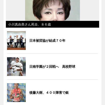
小川真由美さん死去、８６歳
日本被団協が結成７０年
日南学園が２回戦へ 高校野球
後藤大樹、４００障害で銀