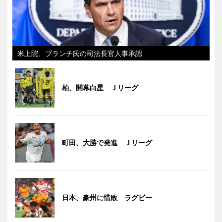
米上院、ブランチ氏の司法長官人事承認
柏、開幕白星 Ｊリーグ
町田、大勝で発進 Ｊリーグ
日本、豪州に惜敗 ラグビー