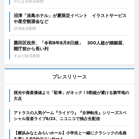
やんばる経済新聞
沼津「淡島ホテル」が夏限定イベント イラストサービス
や星空観望会など
沼津経済新聞
墨田区役所、「令和8年8月8日婚」 300人超が婚姻届、
開庁前から長い列
すみだ経済新聞
プレスリリース
採光や資産価値より「駐車」がネック！5割超が避ける旗竿地の
欠点
アトラスの人気ゲーム『ライドウ』『女神転生』シリーズスペ
シャル音楽ライブ8/23、ニコニコで独占生配信
【横浜みなとみらいホール】小学生と一緒にクラシックの名曲
を楽しむ60分のコンサート