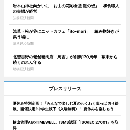
岩木山神社向かいに「お山の花彩食堂 龍の憩」 和食職人
の夫婦が経営
弘前経済新聞
浅草・松が谷にニットカフェ「ito-mori」 編み物好きが
集う場に
浅草経済新聞
北習志野の老舗精肉店「鳥吉」が創業170周年 幕末から
続くのれん守る
船橋経済新聞
プレスリリース
夏休み特別企画！「みんなで楽しむ夏のわくわく葉っぱ切り絵
展」開催決定?中学生以下《入場無料》！ 夏休みを楽しもう
輸出管理AIのTIMEWELL、ISMS認証「ISO/IEC 27001」を取
得