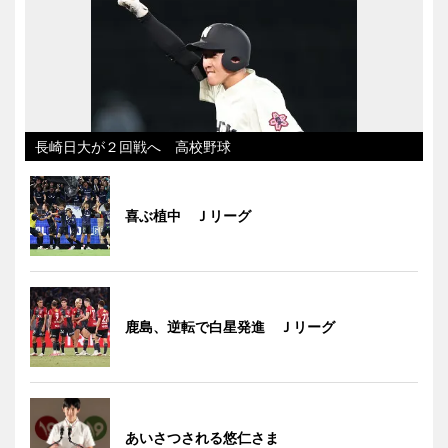
長崎日大が２回戦へ 高校野球
喜ぶ植中 Ｊリーグ
鹿島、逆転で白星発進 Ｊリーグ
あいさつされる悠仁さま