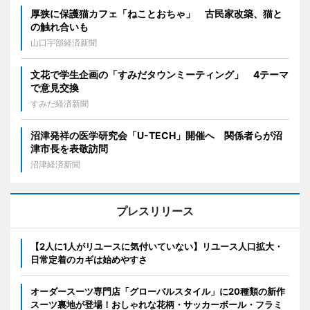
厚狭に保護猫カフェ「ねことおちゃ」 古民家改築、猫と
の触れ合いも
山口宇部経済新聞
文花で学生企画の「すみだタウンミーティング」 4テーマ
で意見交換
すみだ経済新聞
沼津発祥の医学研究会「U-TECH」開催へ 関係者らが沼
津市長を表敬訪問
沼津経済新聞
プレスリリース
【2人に1人がリユースに気付いていない】リユース人口拡大・
日常定着のカギは始めやすさ
オーダースーツ専門店「グローバルスタイル」に20種類の新作
スーツ裏地が登場！おしゃれな花柄・サッカーボール・フラミ