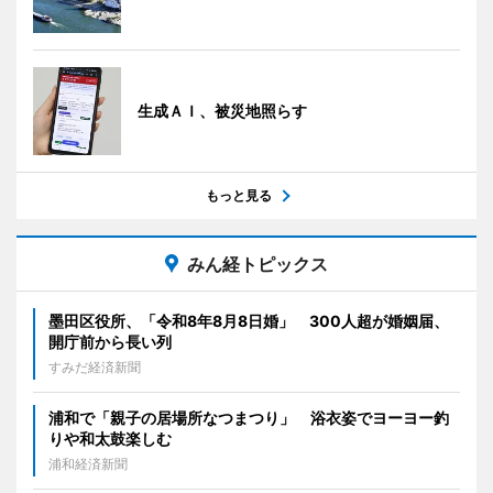
生成ＡＩ、被災地照らす
もっと見る
みん経トピックス
墨田区役所、「令和8年8月8日婚」 300人超が婚姻届、
開庁前から長い列
すみだ経済新聞
浦和で「親子の居場所なつまつり」 浴衣姿でヨーヨー釣
りや和太鼓楽しむ
浦和経済新聞