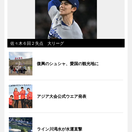
佐々木６回２失点 大リーグ
復興のシュシャ、愛国の観光地に
アジア大会公式ウエア発表
ライン川渇水が水運直撃