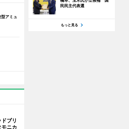
橋本、玉木氏が立候補 国
民民主代表選
験型アミュ
もっと見る
ッドブリ
タモニカ