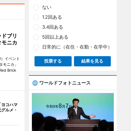
ない
1.2回ある
3.4回ある
ッドブリ
5回以上ある
タモニカ
日常的に（在住・在勤・在学中）
1）イベント
投票する
結果を見る
タモニカ」
 Brick
ワールドフォトニュース
「ヨコハマ
元グルメ・