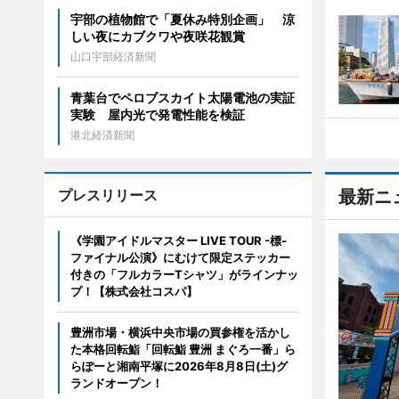
宇部の植物館で「夏休み特別企画」 涼
しい夜にカブクワや夜咲花観賞
山口宇部経済新聞
青葉台でペロブスカイト太陽電池の実証
実験 屋内光で発電性能を検証
港北経済新聞
プレスリリース
最新ニ
《学園アイドルマスター LIVE TOUR -標-
ファイナル公演》にむけて限定ステッカー
付きの「フルカラーTシャツ」がラインナッ
プ！【株式会社コスパ】
豊洲市場・横浜中央市場の買参権を活かし
た本格回転鮨「回転鮨 豊洲 まぐろ一番」ら
らぽーと湘南平塚に2026年8月8日(土)グ
ランドオープン！