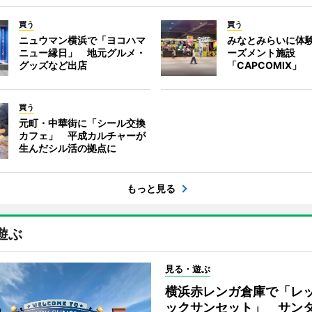
買う
買う
ニュウマン横浜で「ヨコハマ
みなとみらいに体
ニュー縁日」 地元グルメ・
ーズメント施設
グッズなど出店
「CAPCOMIX」
買う
元町・中華街に「シール交換
カフェ」 平成カルチャーが
生んだシル活の拠点に
もっと見る
遊ぶ
見る・遊ぶ
横浜赤レンガ倉庫で「レ
ックサンセット」 サン