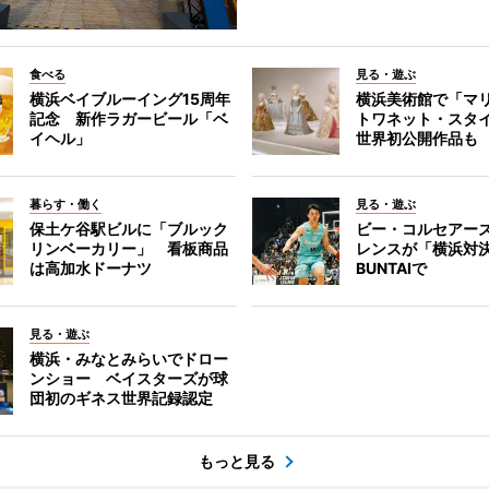
食べる
見る・遊ぶ
横浜ベイブルーイング15周年
横浜美術館で「マ
記念 新作ラガービール「ベ
トワネット・スタ
イヘル」
世界初公開作品も
暮らす・働く
見る・遊ぶ
保土ケ谷駅ビルに「ブルック
ビー・コルセアー
リンベーカリー」 看板商品
レンスが「横浜対
は高加水ドーナツ
BUNTAIで
見る・遊ぶ
横浜・みなとみらいでドロー
ンショー ベイスターズが球
団初のギネス世界記録認定
もっと見る