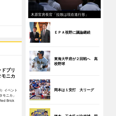
木原官房長官「拉致は現在進行形」
ＥＰＡ視野に議論継続
東海大甲府が２回戦へ 高
校野球
ッドブリ
タモニカ
岡本は１安打 大リーグ
1）イベント
タモニカ」
 Brick