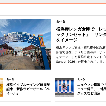
食べる
横浜赤レンガ倉庫で「レ
ックサンセット」 サン
をイメージ
横浜赤レンガ倉庫（横浜市中区新港
広場で現在、アメリカ西海岸「サン
をテーマにした夏季限定イベント「Red
Sunset 2026」が開催されている。
食べる
食べる
横浜ベイブルーイング15周年
ニュウマン横浜で
記念 新作ラガービール「ベ
ニュー縁日」 地
イヘル」
グッズなど出店