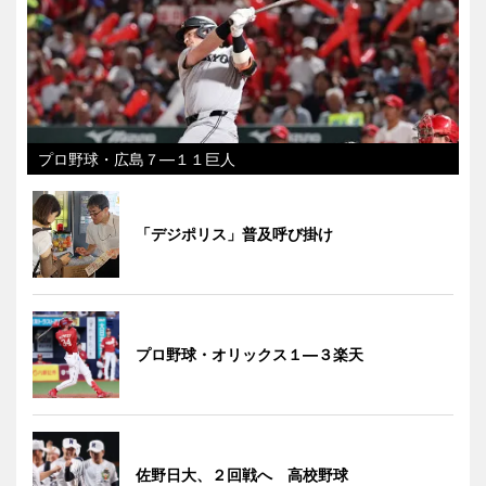
プロ野球・広島７―１１巨人
「デジポリス」普及呼び掛け
プロ野球・オリックス１―３楽天
佐野日大、２回戦へ 高校野球