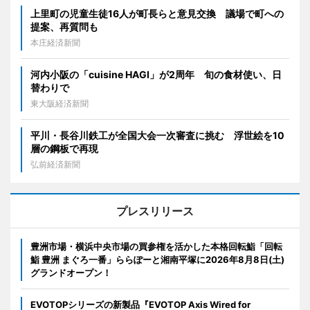
上里町の児童生徒16人が町長らと意見交換 議場で町への
提案、再質問も
本庄経済新聞
河内小阪の「cuisine HAGI」が2周年 旬の食材使い、日
替わりで
東大阪経済新聞
平川・長谷川鉄工が全国大会一次審査に挑む 浮世絵を10
層の鋼板で再現
弘前経済新聞
プレスリリース
豊洲市場・横浜中央市場の買参権を活かした本格回転鮨「回転
鮨 豊洲 まぐろ一番」ららぽーと湘南平塚に2026年8月8日(土)
グランドオープン！
EVOTOPシリーズの新製品『EVOTOP Axis Wired for