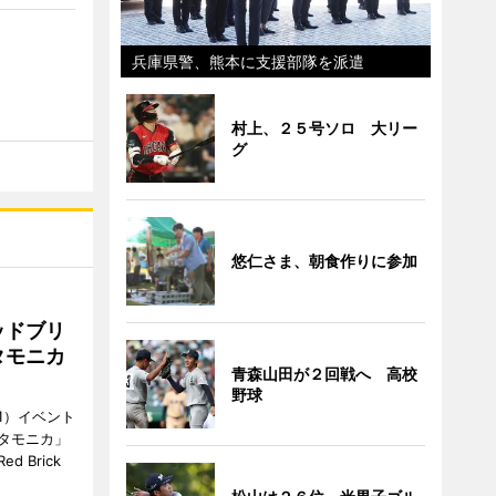
兵庫県警、熊本に支援部隊を派遣
村上、２５号ソロ 大リー
グ
悠仁さま、朝食作りに参加
ッドブリ
タモニカ
青森山田が２回戦へ 高校
野球
1）イベント
タモニカ」
 Brick