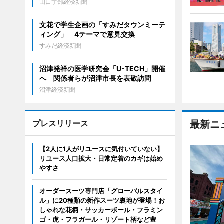
山口宇部経済新聞
文花で学生企画の「すみだタウンミーテ
ィング」 4テーマで意見交換
すみだ経済新聞
沼津発祥の医学研究会「U-TECH」開催
へ 関係者らが沼津市長を表敬訪問
沼津経済新聞
プレスリリース
最新ニ
【2人に1人がリユースに気付いていない】
リユース人口拡大・日常定着のカギは始め
やすさ
オーダースーツ専門店「グローバルスタイ
ル」に20種類の新作スーツ裏地が登場！お
しゃれな花柄・サッカーボール・フラミン
ゴ・虎・フラガール・リゾート柄など豊