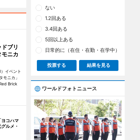
ない
1.2回ある
3.4回ある
5回以上ある
ッドブリ
日常的に（在住・在勤・在学中）
タモニカ
投票する
結果を見る
1）イベント
タモニカ」
 Brick
ワールドフォトニュース
「ヨコハマ
元グルメ・