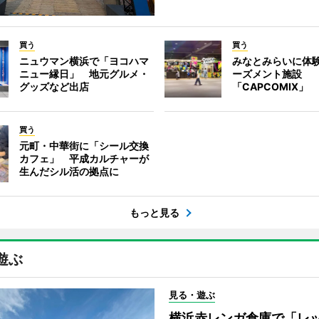
買う
買う
ニュウマン横浜で「ヨコハマ
みなとみらいに体
ニュー縁日」 地元グルメ・
ーズメント施設
グッズなど出店
「CAPCOMIX」
買う
元町・中華街に「シール交換
カフェ」 平成カルチャーが
生んだシル活の拠点に
もっと見る
遊ぶ
見る・遊ぶ
横浜赤レンガ倉庫で「レ