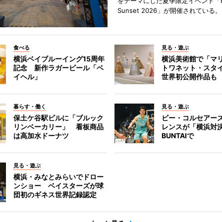
をテーマにした夏季限定イベント「Red
Sunset 2026」が開催されている。
食べる
見る・遊ぶ
横浜ベイブルーイング15周年
横浜美術館で「マ
記念 新作ラガービール「ベ
トワネット・スタ
イヘル」
世界初公開作品も
暮らす・働く
見る・遊ぶ
保土ケ谷駅ビルに「ブルック
ビー・コルセアー
リンベーカリー」 看板商品
レンスが「横浜対
は高加水ドーナツ
BUNTAIで
見る・遊ぶ
横浜・みなとみらいでドロー
ンショー ベイスターズが球
団初のギネス世界記録認定