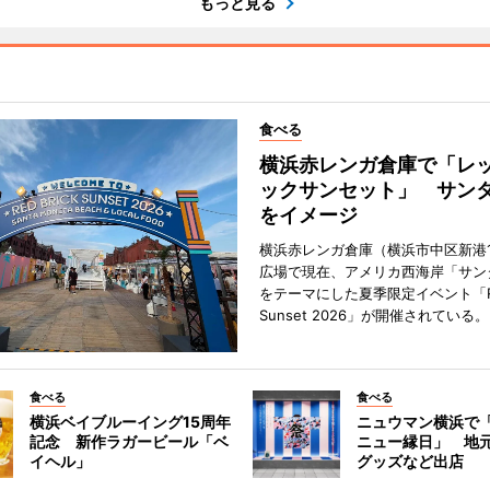
もっと見る
食べる
横浜赤レンガ倉庫で「レ
ックサンセット」 サン
をイメージ
横浜赤レンガ倉庫（横浜市中区新港
広場で現在、アメリカ西海岸「サン
をテーマにした夏季限定イベント「Red
Sunset 2026」が開催されている。
食べる
食べる
横浜ベイブルーイング15周年
ニュウマン横浜で
記念 新作ラガービール「ベ
ニュー縁日」 地
イヘル」
グッズなど出店