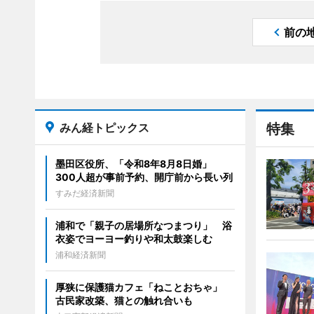
前の
みん経トピックス
特集
墨田区役所、「令和8年8月8日婚」
300人超が事前予約、開庁前から長い列
すみだ経済新聞
浦和で「親子の居場所なつまつり」 浴
衣姿でヨーヨー釣りや和太鼓楽しむ
浦和経済新聞
厚狭に保護猫カフェ「ねことおちゃ」
古民家改築、猫との触れ合いも