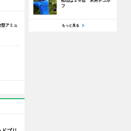
松山は２６位 米男子ゴル
フ
験型アミュ
もっと見る
ッドブリ