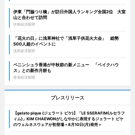
伊東「門脇つり橋」が訪日外国人ランキング全国2位 大室
山と合わせて訪問
伊東経済新聞
「花火の日」に浅草神社で「浅草子供花火大会」 総勢
500人超のイベントに
浅草経済新聞
ペニンシュラ香港が中秋節の新メニュー 「ベイクハウ
ス」との新作月餅も
香港経済新聞
プレスリリース
【gelato pique (ジェラート ピケ)】「LE SSERAFIM(ルセラフ
ィム)」KIM CHAEWONがしなやかに表現するジェラート ピケ
のウェルネスウェアが初登場＜8月10日(月)発売＞