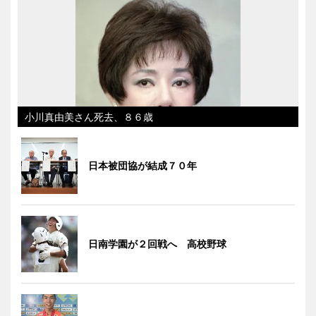
小川真由美さん死去、８６歳
日本被団協が結成７０年
日南学園が２回戦へ 高校野球