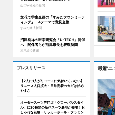
山口宇部経済新聞
文花で学生企画の「すみだタウンミーテ
ィング」 4テーマで意見交換
すみだ経済新聞
沼津発祥の医学研究会「U-TECH」開催
へ 関係者らが沼津市長を表敬訪問
沼津経済新聞
プレスリリース
最新ニ
【2人に1人がリユースに気付いていない】
リユース人口拡大・日常定着のカギは始め
やすさ
オーダースーツ専門店「グローバルスタイ
ル」に20種類の新作スーツ裏地が登場！お
しゃれな花柄・サッカーボール・フラミン