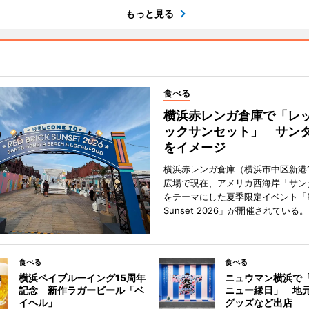
もっと見る
食べる
横浜赤レンガ倉庫で「レ
ックサンセット」 サン
をイメージ
横浜赤レンガ倉庫（横浜市中区新港
広場で現在、アメリカ西海岸「サン
をテーマにした夏季限定イベント「Red
Sunset 2026」が開催されている。
食べる
食べる
横浜ベイブルーイング15周年
ニュウマン横浜で
記念 新作ラガービール「ベ
ニュー縁日」 地
イヘル」
グッズなど出店