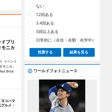
ない
1.2回ある
3.4回ある
5回以上ある
日常的に（在住・在勤・在学中）
ッドブリ
タモニカ
投票する
結果を見る
1）イベント
タモニカ」
ワールドフォトニュース
 Brick
「ヨコハマ
元グルメ・