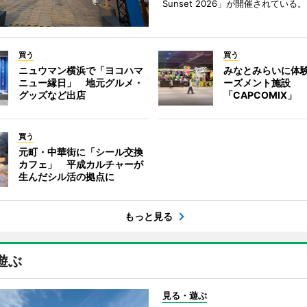
Sunset 2026」が開催されている。
買う
買う
ニュウマン横浜で「ヨコハマ
みなとみらいに体
ニュー縁日」 地元グルメ・
ーズメント施設
グッズなど出店
「CAPCOMIX」
買う
元町・中華街に「シール交換
カフェ」 平成カルチャーが
生んだシル活の拠点に
もっと見る
遊ぶ
見る・遊ぶ