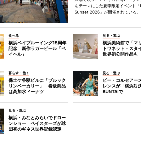
をテーマにした夏季限定イベント「Red
Sunset 2026」が開催されている。
食べる
見る・遊ぶ
横浜ベイブルーイング15周年
横浜美術館で「マ
記念 新作ラガービール「ベ
トワネット・スタ
イヘル」
世界初公開作品も
暮らす・働く
見る・遊ぶ
保土ケ谷駅ビルに「ブルック
ビー・コルセアー
リンベーカリー」 看板商品
レンスが「横浜対
は高加水ドーナツ
BUNTAIで
見る・遊ぶ
横浜・みなとみらいでドロー
ンショー ベイスターズが球
団初のギネス世界記録認定