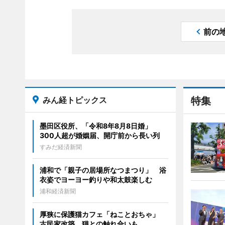
前の
みん経トピックス
特集
墨田区役所、「令和8年8月8日婚」
300人超が婚姻届、開庁前から長い列
すみだ経済新聞
浦和で「親子の居場所なつまつり」 浴
衣姿でヨーヨー釣りや和太鼓楽しむ
浦和経済新聞
厚狭に保護猫カフェ「ねことおちゃ」
古民家改築、猫との触れ合いも