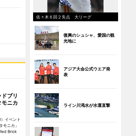
佐々木６回２失点 大リーグ
復興のシュシャ、愛国の観
光地に
アジア大会公式ウエア発
表
ッドブリ
タモニカ
ライン川渇水が水運直撃
1）イベント
タモニカ」
 Brick