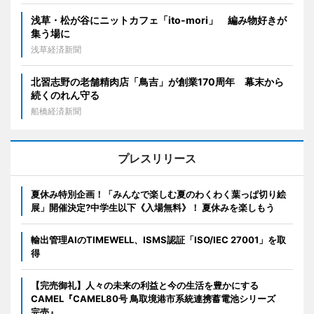
浅草・松が谷にニットカフェ「ito-mori」 編み物好きが
集う場に
浅草経済新聞
北習志野の老舗精肉店「鳥吉」が創業170周年 幕末から
続くのれん守る
船橋経済新聞
プレスリリース
夏休み特別企画！「みんなで楽しむ夏のわくわく葉っぱ切り絵
展」開催決定?中学生以下《入場無料》！ 夏休みを楽しもう
輸出管理AIのTIMEWELL、ISMS認証「ISO/IEC 27001」を取
得
【完売御礼】人々の未来の利益と今の生活を豊かにする
CAMEL『CAMEL80号 鳥取境港市系統連携蓄電池シリーズ
完売』