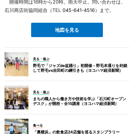
開催時間は16時から20時。雨天中止。問い合わせは、
石川商店街協同組合（TEL
045-641-4516
）まで。
地図を見る
見る・遊ぶ
野毛で「ジャズde盆踊り」初開催－野毛本通りを封鎖
して野毛vs吉田町の綱引きも（ヨコハマ経済新聞）
見る・遊ぶ
まちの職人から働き方や技術を学ぶ「石川町オープン
デスク」が開校－全15講座（ヨコハマ経済新聞）
食べる
「裏横浜」の飲食店24店舗を巡るスタンプラリー