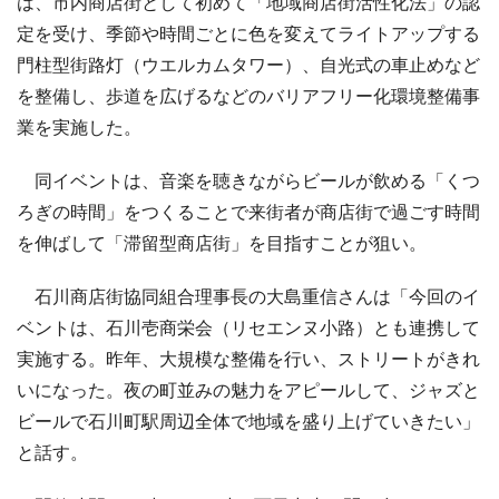
は、市内商店街として初めて「地域商店街活性化法」の認
定を受け、季節や時間ごとに色を変えてライトアップする
門柱型街路灯（ウエルカムタワー）、自光式の車止めなど
を整備し、歩道を広げるなどのバリアフリー化環境整備事
業を実施した。
同イベントは、音楽を聴きながらビールが飲める「くつ
ろぎの時間」をつくることで来街者が商店街で過ごす時間
を伸ばして「滞留型商店街」を目指すことが狙い。
石川商店街協同組合理事長の大島重信さんは「今回のイ
ベントは、石川壱商栄会（リセエンヌ小路）とも連携して
実施する。昨年、大規模な整備を行い、ストリートがきれ
いになった。夜の町並みの魅力をアピールして、ジャズと
ビールで石川町駅周辺全体で地域を盛り上げていきたい」
と話す。