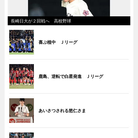
長崎日大が２回戦へ 高校野球
喜ぶ植中 Ｊリーグ
鹿島、逆転で白星発進 Ｊリーグ
あいさつされる悠仁さま