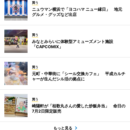
買う
ニュウマン横浜で「ヨコハマ ニュー縁日」 地元
グルメ・グッズなど出店
買う
みなとみらいに体験型アミューズメント施設
「CAPCOMIX」
買う
元町・中華街に「シール交換カフェ」 平成カルチ
ャーが生んだシル活の拠点に
買う
崎陽軒が「桂歌丸さんの愛した炒飯弁当」 命日の
7月2日限定販売
もっと見る