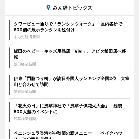
みん経トピックス
タワービュー通りで「ランタンウォーク」 区内各所で
600個の展示ランタンを絵付け
すみだ経済新聞
飯田のベビー・キッズ用品店「Vivi」、アピタ飯田店へ移
転
飯田経済新聞
伊東「門脇つり橋」が訪日外国人ランキング全国2位 大室
山と合わせて訪問
伊東経済新聞
「花火の日」に浅草神社で「浅草子供花火大会」 総勢
500人超のイベントに
浅草経済新聞
ペニンシュラ香港が中秋節の新メニュー 「ベイクハウ
ス」との新作月餅も