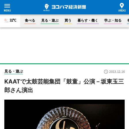
32°C
食べる
見る・遊ぶ
買う
暮らす・働く
学ぶ・知る
見る・遊ぶ
2013.12.16
KAATで太鼓芸能集団「鼓童」公演－坂東玉三
郎さん演出