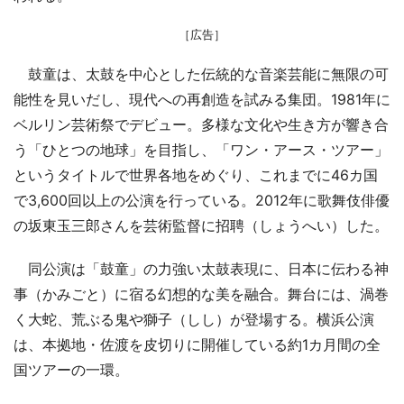
［広告］
鼓童は、太鼓を中心とした伝統的な音楽芸能に無限の可
能性を見いだし、現代への再創造を試みる集団。1981年に
ベルリン芸術祭でデビュー。多様な文化や生き方が響き合
う「ひとつの地球」を目指し、「ワン・アース・ツアー」
というタイトルで世界各地をめぐり、これまでに46カ国
で3,600回以上の公演を行っている。2012年に歌舞伎俳優
の坂東玉三郎さんを芸術監督に招聘（しょうへい）した。
同公演は「鼓童」の力強い太鼓表現に、日本に伝わる神
事（かみごと）に宿る幻想的な美を融合。舞台には、渦巻
く大蛇、荒ぶる鬼や獅子（しし）が登場する。横浜公演
は、本拠地・佐渡を皮切りに開催している約1カ月間の全
国ツアーの一環。