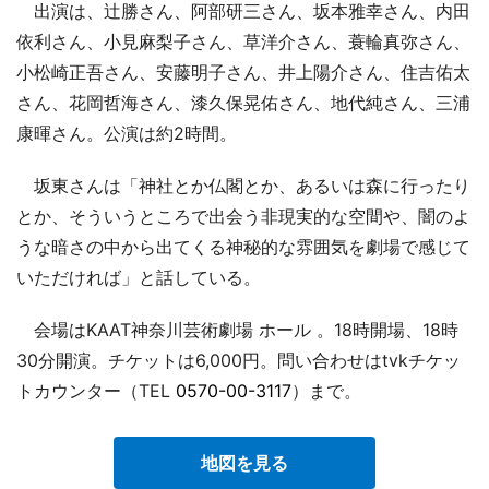
出演は、辻勝さん、阿部研三さん、坂本雅幸さん、内田
依利さん、小見麻梨子さん、草洋介さん、蓑輪真弥さん、
小松崎正吾さん、安藤明子さん、井上陽介さん、住吉佑太
さん、花岡哲海さん、漆久保晃佑さん、地代純さん、三浦
康暉さん。公演は約2時間。
坂東さんは「神社とか仏閣とか、あるいは森に行ったり
とか、そういうところで出会う非現実的な空間や、闇のよ
うな暗さの中から出てくる神秘的な雰囲気を劇場で感じて
いただければ」と話している。
会場はKAAT神奈川芸術劇場 ホール 。18時開場、18時
30分開演。チケットは6,000円。問い合わせはtvkチケッ
トカウンター（TEL
0570-00-3117
）まで。
地図を見る