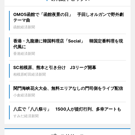
OMO5函館で「函館夜景の日」 手回しオルガンで野外劇
テーマ曲
函館経済新聞
香港・九龍塘に韓国料理店「Social」 韓国定番料理を現
代風に
香港経済新聞
SC相模原、熊本と引き分け J3リーグ開幕
相模原町田経済新聞
関門海峡花火大会、無料エリアなしの門司側をライブ配信
小倉経済新聞
八広で「八八祭り」 1500人が提灯行列、多幸アートも
すみだ経済新聞