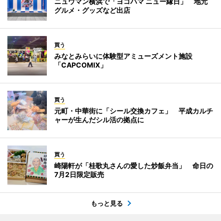
ニュウマン横浜で「ヨコハマ ニュー縁日」 地元
グルメ・グッズなど出店
買う
みなとみらいに体験型アミューズメント施設
「CAPCOMIX」
買う
元町・中華街に「シール交換カフェ」 平成カルチ
ャーが生んだシル活の拠点に
買う
崎陽軒が「桂歌丸さんの愛した炒飯弁当」 命日の
7月2日限定販売
もっと見る