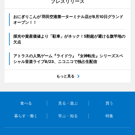
プレスリリース
おにぎりこんが 羽田空港第一ターミナル店が8月10日グランド
オープン！！
採光や資産価値より「駐車」がネック！5割超が避ける旗竿地の
欠点
アトラスの人気ゲーム『ライドウ』『女神転生』シリーズスペ
シャル音楽ライブ8/23、ニコニコで独占生配信
もっと見る
食べる
見る・遊ぶ
買う
暮らす・働く
学ぶ・知る
特集