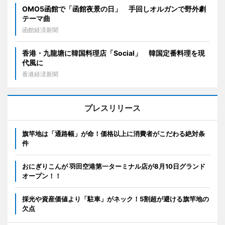
OMO5函館で「函館夜景の日」 手回しオルガンで野外劇
テーマ曲
函館経済新聞
香港・九龍塘に韓国料理店「Social」 韓国定番料理を現
代風に
香港経済新聞
プレスリリース
旗竿地は「通路幅」が命！価格以上に消費者がこだわる絶対条
件
おにぎりこんが 羽田空港第一ターミナル店が8月10日グランド
オープン！！
採光や資産価値より「駐車」がネック！5割超が避ける旗竿地の
欠点