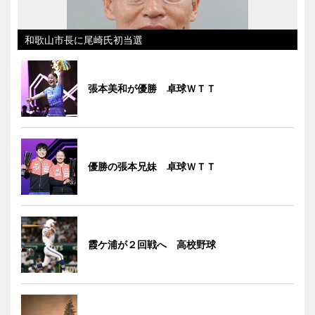
和歌山市長に尾崎氏初当選
張本美和が優勝 卓球ＷＴＴ
優勝の張本兄妹 卓球ＷＴＴ
霞ケ浦が２回戦へ 高校野球