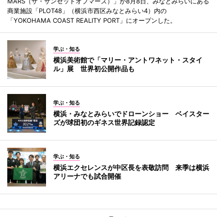
MARS（ザ・サンセットオブマーズ）」が8月8日、みなとみらいにある
商業施設「PLOT48」（横浜市西区みなとみらい4）内の
「YOKOHAMA COAST REALITY PORT」にオープンした。
学ぶ・知る
横浜美術館で「マリー・アントワネット・スタイ
ル」展 世界初公開作品も
学ぶ・知る
横浜・みなとみらいでドローンショー ベイスター
ズが球団初のギネス世界記録認定
学ぶ・知る
横浜エクセレンスが中区長を表敬訪問 来季は横浜
アリーナでも試合開催