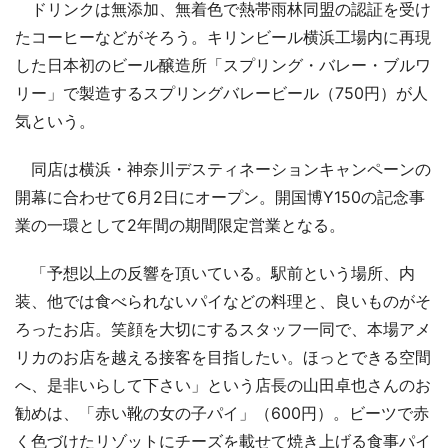
ドリンクは無添加、無着色で熱帯雨林同盟の認証を受け
たコーヒーなどがそろう。キリンビール横浜工場内に再現
した日本初のビール醸造所「スプリング・バレー・ブルワ
リー」で製造するスプリングバレービール（750円）が人
気という。
同店は横浜・神奈川デスティネーションキャンペーンの
開幕に合わせて6月2日にオープン。開国博Y150の記念事
業の一環として2年間の期間限定営業となる。
「予想以上の反響を頂いている。駅前という場所、内
装、他では食べられないパイなどの料理と、良いものがそ
ろったお店。笑顔を大切にするスタッフ一同で、本場アメ
リカのお店を越える接客を目指したい。ほっとできる空間
へ、是非いらして下さい」という店長の山田卓也さんのお
勧めは、「赤い靴の女の子パイ」（600円）。ビーツで赤
く色づけたリゾットにチーズを載せて焼き上げる食事パイ