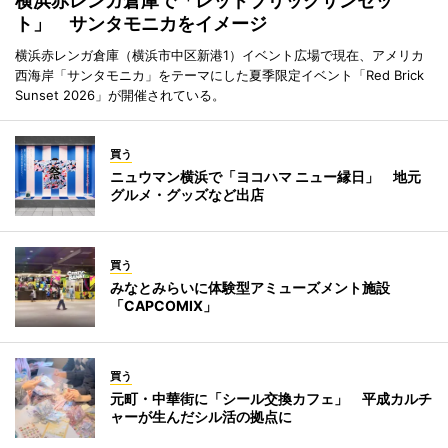
横浜赤レンガ倉庫で「レッドブリックサンセッ
ト」 サンタモニカをイメージ
横浜赤レンガ倉庫（横浜市中区新港1）イベント広場で現在、アメリカ
西海岸「サンタモニカ」をテーマにした夏季限定イベント「Red Brick
Sunset 2026」が開催されている。
買う
ニュウマン横浜で「ヨコハマ ニュー縁日」 地元
グルメ・グッズなど出店
買う
みなとみらいに体験型アミューズメント施設
「CAPCOMIX」
買う
元町・中華街に「シール交換カフェ」 平成カルチ
ャーが生んだシル活の拠点に