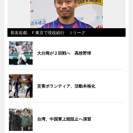
長友佑都、Ｆ東京で現役続行 Ｊリーグ
大分商が２回戦へ 高校野球
災害ボランティア、活動本格化
台湾、中国軍上陸阻止へ演習