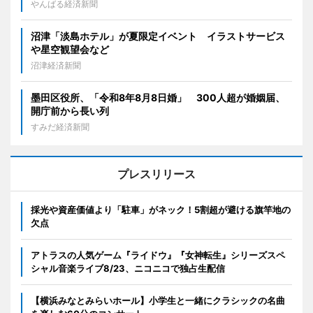
やんばる経済新聞
沼津「淡島ホテル」が夏限定イベント イラストサービス
や星空観望会など
沼津経済新聞
墨田区役所、「令和8年8月8日婚」 300人超が婚姻届、
開庁前から長い列
すみだ経済新聞
プレスリリース
採光や資産価値より「駐車」がネック！5割超が避ける旗竿地の
欠点
アトラスの人気ゲーム『ライドウ』『女神転生』シリーズスペ
シャル音楽ライブ8/23、ニコニコで独占生配信
【横浜みなとみらいホール】小学生と一緒にクラシックの名曲