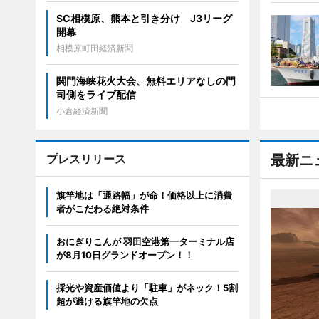
SC相模原、熊本と引き分け J3リーグ
開幕
相模原町田経済新聞
関門海峡花火大会、無料エリアなしの門
司側をライブ配信
小倉経済新聞
プレスリリース
最新ニ
旗竿地は「通路幅」が命！価格以上に消費
者がこだわる絶対条件
おにぎりこんが 羽田空港第一ターミナル店
が8月10日グランドオープン！！
採光や資産価値より「駐車」がネック！5割
超が避ける旗竿地の欠点