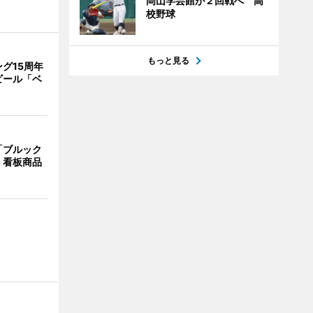
岡山学芸館が２回戦へ 高
校野球
もっと見る
グ15周年
ビール「ベ
「ブルック
 看板商品