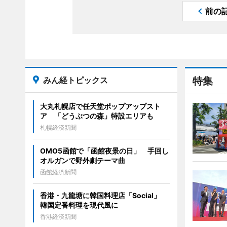
前の
みん経トピックス
特集
大丸札幌店で任天堂ポップアップスト
ア 「どうぶつの森」特設エリアも
札幌経済新聞
OMO5函館で「函館夜景の日」 手回し
オルガンで野外劇テーマ曲
函館経済新聞
香港・九龍塘に韓国料理店「Social」
韓国定番料理を現代風に
香港経済新聞