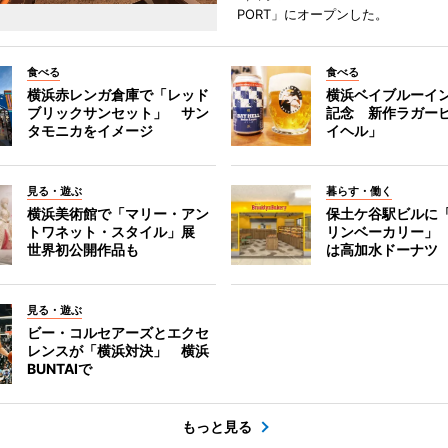
PORT」にオープンした。
食べる
食べる
横浜赤レンガ倉庫で「レッド
横浜ベイブルーイン
ブリックサンセット」 サン
記念 新作ラガー
タモニカをイメージ
イヘル」
見る・遊ぶ
暮らす・働く
横浜美術館で「マリー・アン
保土ケ谷駅ビルに
トワネット・スタイル」展
リンベーカリー」
世界初公開作品も
は高加水ドーナツ
見る・遊ぶ
ビー・コルセアーズとエクセ
レンスが「横浜対決」 横浜
BUNTAIで
もっと見る