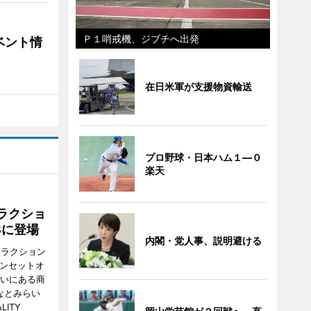
Ｐ１哨戒機、ジブチへ出発
ベント情
在日米軍が支援物資輸送
プロ野球・日本ハム１―０
楽天
ラクショ
8に登場
内閣・党人事、説明避ける
トラクション
・サンセットオ
らいにある商
なとみらい
LITY