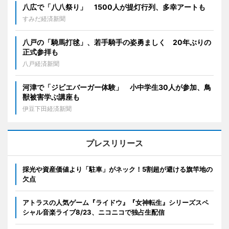
八広で「八八祭り」 1500人が提灯行列、多幸アートも
すみだ経済新聞
八戸の「騎馬打毬」、若手騎手の姿勇ましく 20年ぶりの
正式参拝も
八戸経済新聞
河津で「ジビエバーガー体験」 小中学生30人が参加、鳥
獣被害学ぶ講座も
伊豆下田経済新聞
プレスリリース
採光や資産価値より「駐車」がネック！5割超が避ける旗竿地の
欠点
アトラスの人気ゲーム『ライドウ』『女神転生』シリーズスペ
シャル音楽ライブ8/23、ニコニコで独占生配信