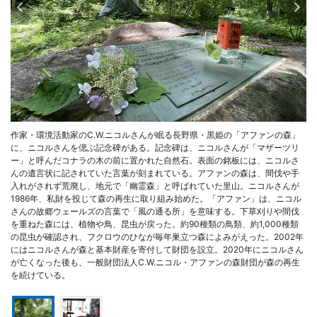
作家・環境活動家のC.W.ニコルさんが眠る長野県・黒姫の「アファンの森」
に、ニコルさんを偲ぶ記念碑がある。記念碑は、ニコルさんが「マザーツリ
ー」と呼んだコナラの木の前に置かれた自然石。表面の銘板には、ニコルさ
んの遺言状に記されていた言葉が刻まれている。アファンの森は、間伐や手
入れがされず荒廃し、地元で「幽霊森」と呼ばれていた里山。ニコルさんが
1986年、私財を投じて森の再生に取り組み始めた。「アファン」は、ニコル
さんの故郷ウェールズの言葉で「風の通る所」を意味する。下草刈りや間伐
を重ねた森には、植物や鳥、昆虫が戻った。約90種類の鳥類、約1,000種類
の昆虫が確認され、フクロウのひなが毎年巣立つ森によみがえった。2002年
にはニコルさんが森と基本財産を寄付して財団を設立。2020年にニコルさん
が亡くなった後も、一般財団法人C.W.ニコル・アファンの森財団が森の再生
を続けている。