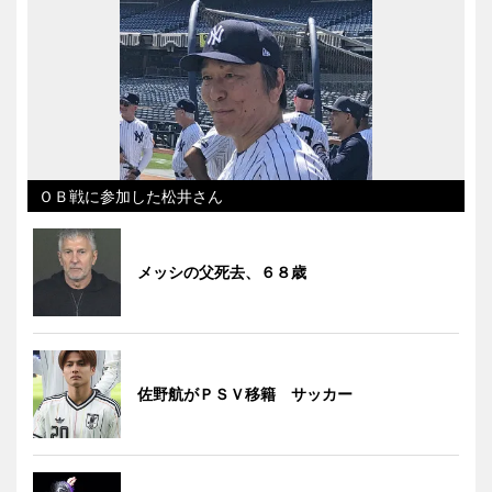
ＯＢ戦に参加した松井さん
メッシの父死去、６８歳
佐野航がＰＳＶ移籍 サッカー