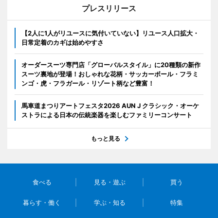
プレスリリース
【2人に1人がリユースに気付いていない】リユース人口拡大・
日常定着のカギは始めやすさ
オーダースーツ専門店「グローバルスタイル」に20種類の新作
スーツ裏地が登場！おしゃれな花柄・サッカーボール・フラミ
ンゴ・虎・フラガール・リゾート柄など豊富！
馬車道まつりアートフェスタ2026 AUN J クラシック・オーケ
ストラによる日本の伝統楽器を楽しむファミリーコンサート
もっと見る
食べる
見る・遊ぶ
買う
暮らす・働く
学ぶ・知る
特集