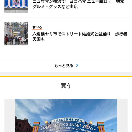
ニュウマン横浜で「ヨコハマ ニュー縁日」 地元
グルメ・グッズなど出店
食べる
六角橋ヤミ市でストリート結婚式と盆踊り 歩行者
天国も
もっと見る
買う