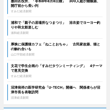
墨田区役所、「令和8年8月8日婚」 300人超が婚姻届、
開庁前から長い列
すみだ経済新聞
浦和で「親子の居場所なつまつり」 浴衣姿でヨーヨー釣
りや和太鼓楽しむ
浦和経済新聞
厚狭に保護猫カフェ「ねことおちゃ」 古民家改築、猫と
の触れ合いも
山口宇部経済新聞
文花で学生企画の「すみだタウンミーティング」 4テーマ
で意見交換
すみだ経済新聞
沼津発祥の医学研究会「U-TECH」開催へ 関係者らが沼
津市長を表敬訪問
沼津経済新聞