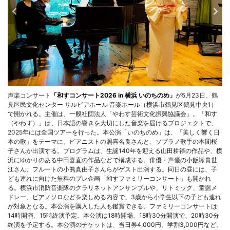
声楽コンサート
「和すコンサート2026 in 横浜 いのちのめ」
が5月23日、鶴
見区民文化センター サルビアホール 音楽ホール（横浜市鶴見区鶴見中央1）
で開かれる。主催は、一般社団法人「やわす芸術文化振興協議会」。「和す
（やわす）」は、日本語の響きを大切にした音楽を届けるプロジェクトで、
2025年には全国ツアーを行った。本公演「いのちのめ」は、「美しく響く日
本の歌」をテーマに、ピアニストの照喜名良さんと、ソプラノ歌手の本間桜
子さんが出演する。プログラムは、生誕140年を迎える山田耕筰の作品や、横
浜にゆかりのある中田喜直の作品などで構成する。俳優・声優の小飯塚貴世
江さん、フルートの小熊真由子さんらがゲスト出演する。同日の昼には、子
ども連れに向けた無料のプレ企画「和すファミリーコンサート」も開かれ
る。横浜市消防音楽隊のクラリネットアンサンブルや、リトミック、童謡メ
ドレー、ピアノソロなどを楽しめる内容で、3歳から小学生以下の子ども連れ
が対象となる。本公演を購入した人も鑑賞できる。ファミリーコンサートは
14時開演、15時終演予定。本公演は18時開場、18時30分開演で、20時30分
終演を予定する。本公演のチケットは、当日券4,000円、学割3,000円など。