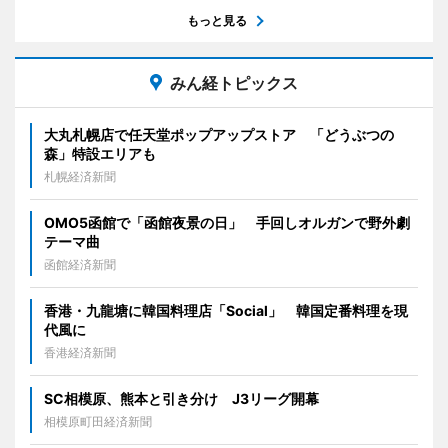
もっと見る
みん経トピックス
大丸札幌店で任天堂ポップアップストア 「どうぶつの
森」特設エリアも
札幌経済新聞
OMO5函館で「函館夜景の日」 手回しオルガンで野外劇
テーマ曲
函館経済新聞
香港・九龍塘に韓国料理店「Social」 韓国定番料理を現
代風に
香港経済新聞
SC相模原、熊本と引き分け J3リーグ開幕
相模原町田経済新聞