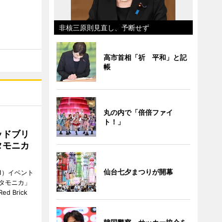
非核三原則見直し、予断せず
高市首相「祈 平和」と記
帳
丸の内で「倍倍ファイ
ト！」
ッドブリ
タモニカ
仙台七夕まつりが開幕
1）イベント
タモニカ」
 Brick