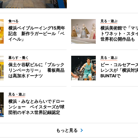
食べる
見る・遊ぶ
横浜ベイブルーイング15周年
横浜美術館で「マ
記念 新作ラガービール「ベ
トワネット・スタ
イヘル」
世界初公開作品も
暮らす・働く
見る・遊ぶ
保土ケ谷駅ビルに「ブルック
ビー・コルセアー
リンベーカリー」 看板商品
レンスが「横浜対
は高加水ドーナツ
BUNTAIで
見る・遊ぶ
横浜・みなとみらいでドロー
ンショー ベイスターズが球
団初のギネス世界記録認定
もっと見る