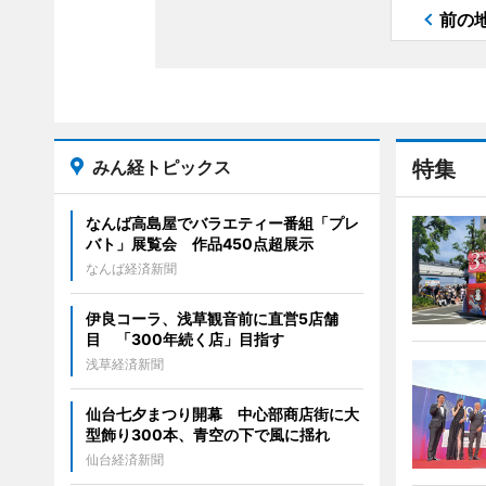
前の
みん経トピックス
特集
なんば高島屋でバラエティー番組「プレ
バト」展覧会 作品450点超展示
なんば経済新聞
伊良コーラ、浅草観音前に直営5店舗
目 「300年続く店」目指す
浅草経済新聞
仙台七夕まつり開幕 中心部商店街に大
型飾り300本、青空の下で風に揺れ
仙台経済新聞