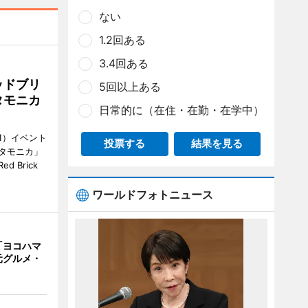
ない
1.2回ある
3.4回ある
ッドブリ
5回以上ある
タモニカ
日常的に（在住・在勤・在学中）
1）イベント
投票する
結果を見る
タモニカ」
 Brick
ワールドフォトニュース
「ヨコハマ
元グルメ・