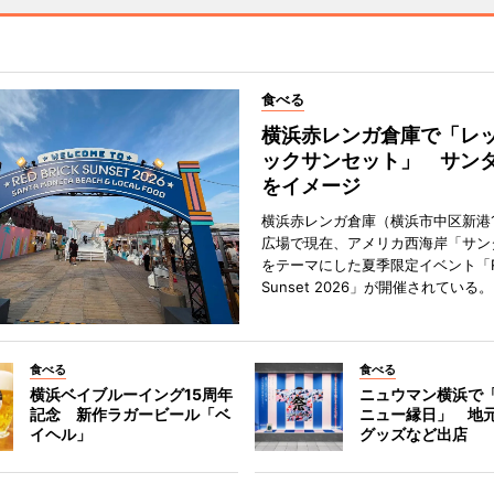
食べる
横浜赤レンガ倉庫で「レ
ックサンセット」 サン
をイメージ
横浜赤レンガ倉庫（横浜市中区新港
広場で現在、アメリカ西海岸「サン
をテーマにした夏季限定イベント「Red
Sunset 2026」が開催されている。
食べる
食べる
横浜ベイブルーイング15周年
ニュウマン横浜で
記念 新作ラガービール「ベ
ニュー縁日」 地
イヘル」
グッズなど出店