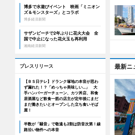
博多で水遊びイベント 映画「ミニオン
ズ＆モンスターズ」とコラボ
博多経済新聞
サザンビーチで2年ぶりに花火大会 全
国で中止になった花火玉も再利用
湘南経済新聞
プレスリリース
最新ニ
【ＢＳ日テレ】ドランク塚地の本音が思わ
ず漏れた！？「めっちゃ美味しい…」 大
手ハンバーガーチェーン、カツ丼店、和食
居酒屋など飲食一筋の店主が定年後にまだ
まだ働きたいとオープンした立ち食いそば
屋！
半数が「騒音」で敬遠も2割は防音次第！線
路沿い物件への本音