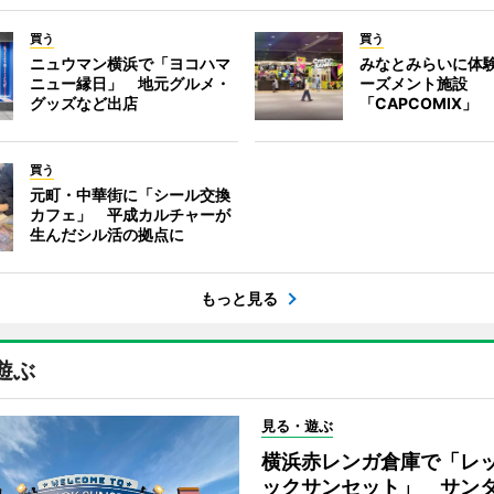
買う
買う
ニュウマン横浜で「ヨコハマ
みなとみらいに体
ニュー縁日」 地元グルメ・
ーズメント施設
グッズなど出店
「CAPCOMIX」
買う
元町・中華街に「シール交換
カフェ」 平成カルチャーが
生んだシル活の拠点に
もっと見る
遊ぶ
見る・遊ぶ
横浜赤レンガ倉庫で「レ
ックサンセット」 サン