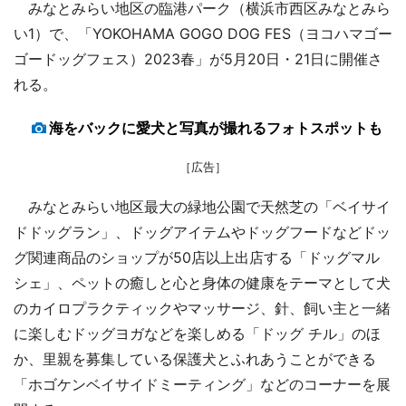
みなとみらい地区の臨港パーク（横浜市西区みなとみら
い1）で、「YOKOHAMA GOGO DOG FES（ヨコハマゴー
ゴードッグフェス）2023春」が5月20日・21日に開催さ
れる。
海をバックに愛犬と写真が撮れるフォトスポットも
［広告］
みなとみらい地区最大の緑地公園で天然芝の「ベイサイ
ドドッグラン」、ドッグアイテムやドッグフードなどドッ
グ関連商品のショップが50店以上出店する「ドッグマル
シェ」、ペットの癒しと心と身体の健康をテーマとして犬
のカイロプラクティックやマッサージ、針、飼い主と一緒
に楽しむドッグヨガなどを楽しめる「ドッグ チル」のほ
か、里親を募集している保護犬とふれあうことができる
「ホゴケンベイサイドミーティング」などのコーナーを展