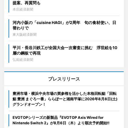
提案、再質問も
本庄経済新聞
河内小阪の「cuisine HAGI」が2周年 旬の食材使い、日
替わりで
東大阪経済新聞
平川・長谷川鉄工が全国大会一次審査に挑む 浮世絵を10
層の鋼板で再現
弘前経済新聞
プレスリリース
豊洲市場・横浜中央市場の買参権を活かした本格回転鮨「回転
鮨 豊洲 まぐろ一番」ららぽーと湘南平塚に2026年8月8日(土)
グランドオープン！
EVOTOPシリーズの新製品『EVOTOP Axis Wired for
Nintendo Switch 2』が8月6日（木）より順次予約開始!!