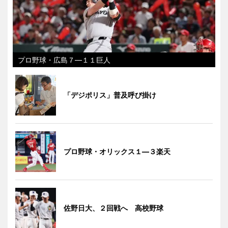
プロ野球・広島７―１１巨人
「デジポリス」普及呼び掛け
プロ野球・オリックス１―３楽天
佐野日大、２回戦へ 高校野球