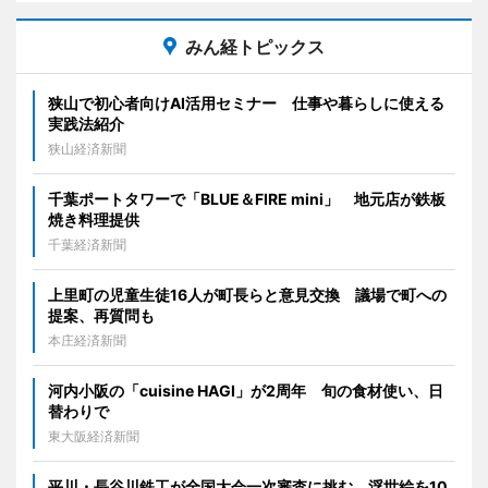
みん経トピックス
狭山で初心者向けAI活用セミナー 仕事や暮らしに使える
実践法紹介
狭山経済新聞
千葉ポートタワーで「BLUE＆FIRE mini」 地元店が鉄板
焼き料理提供
千葉経済新聞
上里町の児童生徒16人が町長らと意見交換 議場で町への
提案、再質問も
本庄経済新聞
河内小阪の「cuisine HAGI」が2周年 旬の食材使い、日
替わりで
東大阪経済新聞
平川・長谷川鉄工が全国大会一次審査に挑む 浮世絵を10