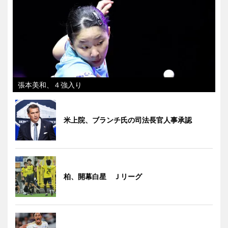
張本美和、４強入り
米上院、ブランチ氏の司法長官人事承認
柏、開幕白星 Ｊリーグ