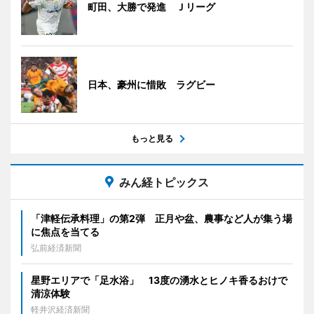
町田、大勝で発進 Ｊリーグ
日本、豪州に惜敗 ラグビー
もっと見る
みん経トピックス
「津軽伝承料理」の第2弾 正月や盆、農事など人が集う場
に焦点を当てる
弘前経済新聞
星野エリアで「足水浴」 13度の湧水とヒノキ香るおけで
清涼体験
軽井沢経済新聞