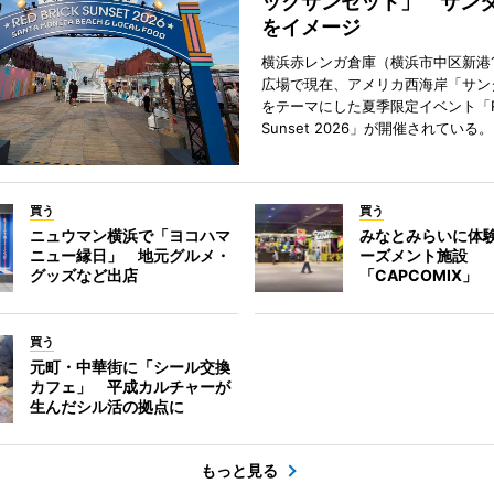
ックサンセット」 サン
をイメージ
横浜赤レンガ倉庫（横浜市中区新港
広場で現在、アメリカ西海岸「サン
をテーマにした夏季限定イベント「Red
Sunset 2026」が開催されている。
買う
買う
ニュウマン横浜で「ヨコハマ
みなとみらいに体
ニュー縁日」 地元グルメ・
ーズメント施設
グッズなど出店
「CAPCOMIX」
買う
元町・中華街に「シール交換
カフェ」 平成カルチャーが
生んだシル活の拠点に
もっと見る