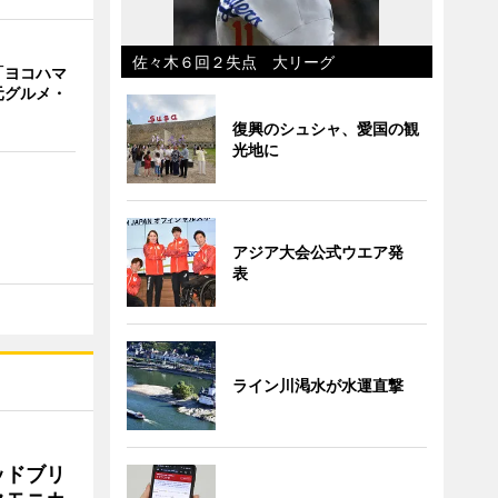
佐々木６回２失点 大リーグ
「ヨコハマ
元グルメ・
復興のシュシャ、愛国の観
光地に
アジア大会公式ウエア発
表
ライン川渇水が水運直撃
ッドブリ