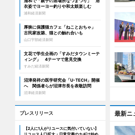
浦和で「親子の居場所なつまつり」 浴
衣姿でヨーヨー釣りや和太鼓楽しむ
浦和経済新聞
厚狭に保護猫カフェ「ねことおちゃ」
古民家改築、猫との触れ合いも
山口宇部経済新聞
文花で学生企画の「すみだタウンミーテ
ィング」 4テーマで意見交換
すみだ経済新聞
沼津発祥の医学研究会「U-TECH」開催
へ 関係者らが沼津市長を表敬訪問
沼津経済新聞
プレスリリース
最新ニ
【2人に1人がリユースに気付いていない】
リユース人口拡大・日常定着のカギは始め