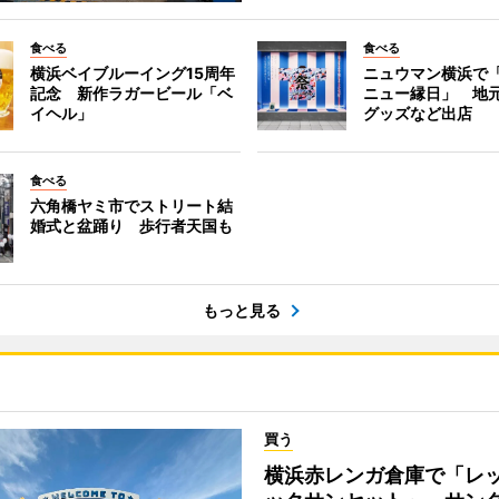
食べる
食べる
横浜ベイブルーイング15周年
ニュウマン横浜で
記念 新作ラガービール「ベ
ニュー縁日」 地
イヘル」
グッズなど出店
食べる
六角橋ヤミ市でストリート結
婚式と盆踊り 歩行者天国も
もっと見る
買う
横浜赤レンガ倉庫で「レ