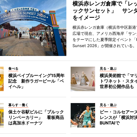
横浜赤レンガ倉庫で「レ
ックサンセット」 サン
をイメージ
横浜赤レンガ倉庫（横浜市中区新港
広場で現在、アメリカ西海岸「サン
をテーマにした夏季限定イベント「Red
Sunset 2026」が開催されている。
食べる
見る・遊ぶ
横浜ベイブルーイング15周年
横浜美術館で「マ
記念 新作ラガービール「ベ
トワネット・スタ
イヘル」
世界初公開作品も
暮らす・働く
見る・遊ぶ
保土ケ谷駅ビルに「ブルック
ビー・コルセアー
リンベーカリー」 看板商品
レンスが「横浜対
は高加水ドーナツ
BUNTAIで