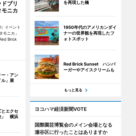
を再現した橋
ッドブリ
タモニカ
1）イベント
1950年代のアメリカンダイ
ナーの世界観を再現したフ
タモニカ」
ォトスポット
 Brick
Red Brick Sunset ハンバ
ーガーやアイスクリームも
リー・アン
イル」展
もっと見る
ヨコハマ経済新聞VOTE
ズとエクセ
決」 横浜
国際園芸博覧会のメイン会場となる
瀬谷区に行ったことはありますか