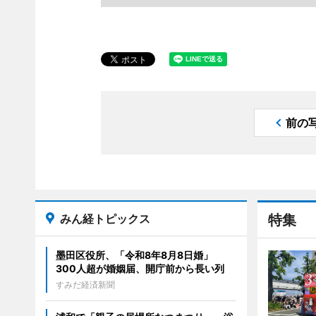
前の
みん経トピックス
特集
墨田区役所、「令和8年8月8日婚」
300人超が婚姻届、開庁前から長い列
すみだ経済新聞