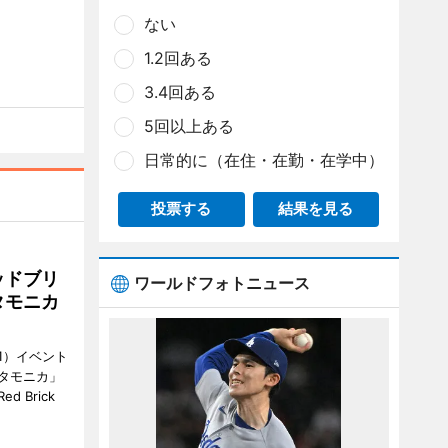
ない
1.2回ある
3.4回ある
5回以上ある
日常的に（在住・在勤・在学中）
投票する
結果を見る
ッドブリ
ワールドフォトニュース
タモニカ
1）イベント
タモニカ」
 Brick