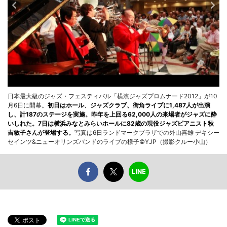
日本最大級のジャズ・フェスティバル「横濱ジャズプロムナード2012」が10
月6日に開幕。
初日はホール、ジャズクラブ、街角ライブに1,487人が出演
し、計187のステージを実施。昨年を上回る62,000人の来場者がジャズに酔
いしれた。7日は横浜みなとみらいホールに82歳の現役ジャズピアニスト秋
吉敏子さんが登場する。
写真は6日ランドマークプラザでの外山喜雄 デキシー
セインツ&ニューオリンズバンドのライブの様子©YJP（撮影クルー小山）