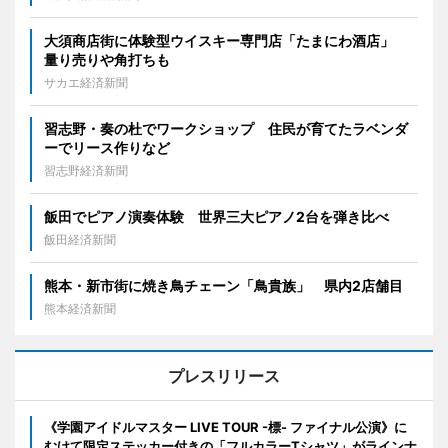
大須商店街に体験型ウイスキー専門店「たまにわ酒店」
量り売りや角打ちも
サカエ経済新聞
習志野・奏の杜でワークショップ 住民が育てたラベンダ
ーでリース作りなど
習志野経済新聞
飯田でピアノ演奏体験 世界三大ピアノ2台を弾き比べ
飯田経済新聞
熊本・新市街に焼き鳥チェーン「鳥貴族」 県内2店舗目
熊本経済新聞
プレスリリース
《学園アイドルマスター LIVE TOUR -標- ファイナル公演》に
むけて限定ステッカー付きの「フルカラーTシャツ」がラインナ