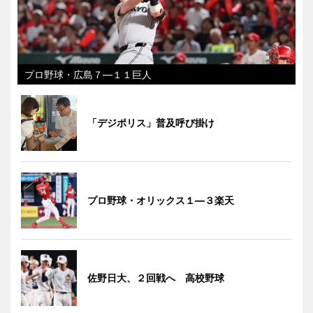
プロ野球・広島７―１１巨人
「デジポリス」普及呼び掛け
プロ野球・オリックス１―３楽天
佐野日大、２回戦へ 高校野球