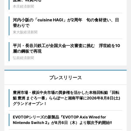
本庄経済新聞
河内小阪の「cuisine HAGI」が2周年 旬の食材使い、日
替わりで
東大阪経済新聞
平川・長谷川鉄工が全国大会一次審査に挑む 浮世絵を10
層の鋼板で再現
弘前経済新聞
プレスリリース
豊洲市場・横浜中央市場の買参権を活かした本格回転鮨「回転
鮨 豊洲 まぐろ一番」ららぽーと湘南平塚に2026年8月8日(土)
グランドオープン！
EVOTOPシリーズの新製品『EVOTOP Axis Wired for
Nintendo Switch 2』が8月6日（木）より順次予約開始!!