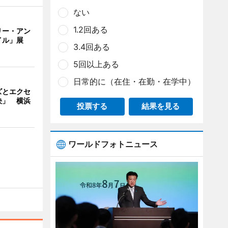
ない
1.2回ある
リー・アン
イル」展
3.4回ある
5回以上ある
日常的に（在住・在勤・在学中）
ズとエクセ
決」 横浜
投票する
結果を見る
ワールドフォトニュース