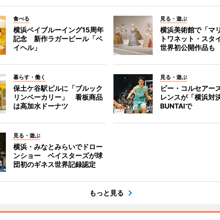
食べる
見る・遊ぶ
横浜ベイブルーイング15周年
横浜美術館で「マ
記念 新作ラガービール「ベ
トワネット・スタ
イヘル」
世界初公開作品も
暮らす・働く
見る・遊ぶ
保土ケ谷駅ビルに「ブルック
ビー・コルセアー
リンベーカリー」 看板商品
レンスが「横浜対
は高加水ドーナツ
BUNTAIで
見る・遊ぶ
横浜・みなとみらいでドロー
ンショー ベイスターズが球
団初のギネス世界記録認定
もっと見る