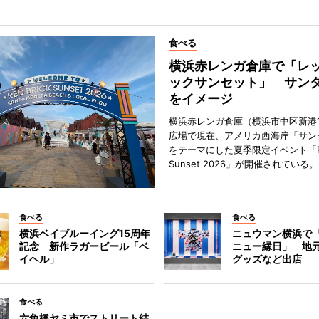
食べる
横浜赤レンガ倉庫で「レ
ックサンセット」 サン
をイメージ
横浜赤レンガ倉庫（横浜市中区新港
広場で現在、アメリカ西海岸「サン
をテーマにした夏季限定イベント「Red
Sunset 2026」が開催されている。
食べる
食べる
横浜ベイブルーイング15周年
ニュウマン横浜で
記念 新作ラガービール「ベ
ニュー縁日」 地
イヘル」
グッズなど出店
食べる
六角橋ヤミ市でストリート結