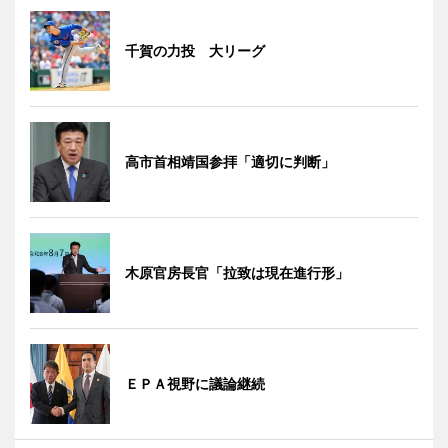
千賀の力投 大リーグ
高市首相靖国参拝「適切に判断」
木原官房長官「拉致は現在進行形」
ＥＰＡ視野に議論継続