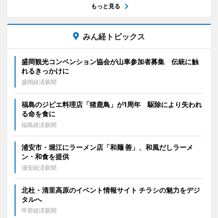
もっと見る
みん経トピックス
盛岡観光コンベンション協会が山車参加者募集 伝統に触
れるきっかけに
盛岡経済新聞
福島のジビエ料理店「猪鹿鳥」が1周年 駆除により失われ
る命を食に
福島経済新聞
浦安市・堀江にラーメン店「和麺 善」、和風だしラーメ
ン・和食を提供
浦安経済新聞
北杜・清里高原のイベント情報サイト チラシの魅力をデジ
タルへ
甲府経済新聞