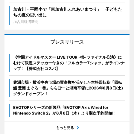
加古川・平岡小で「東加古川ふれあいまつり」 子どもた
ちの夏の思い出に
加古川経済新聞
プレスリリース
《学園アイドルマスター LIVE TOUR -標- ファイナル公演》に
むけて限定ステッカー付きの「フルカラーTシャツ」がラインナ
ップ！【株式会社コスパ】
豊洲市場・横浜中央市場の買参権を活かした本格回転鮨「回転
鮨 豊洲 まぐろ一番」ららぽーと湘南平塚に2026年8月8日(土)
グランドオープン！
EVOTOPシリーズの新製品『EVOTOP Axis Wired for
Nintendo Switch 2』が8月6日（木）より順次予約開始!!
もっと見る