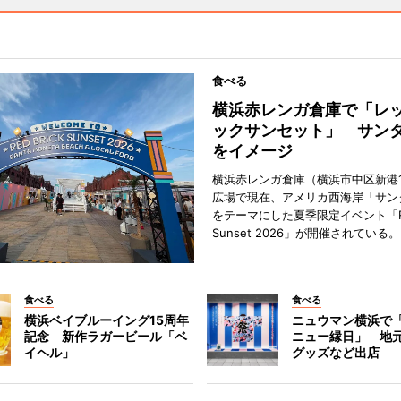
食べる
横浜赤レンガ倉庫で「レ
ックサンセット」 サン
をイメージ
横浜赤レンガ倉庫（横浜市中区新港
広場で現在、アメリカ西海岸「サン
をテーマにした夏季限定イベント「Red
Sunset 2026」が開催されている。
食べる
食べる
横浜ベイブルーイング15周年
ニュウマン横浜で
記念 新作ラガービール「ベ
ニュー縁日」 地
イヘル」
グッズなど出店