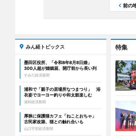
前の
みん経トピックス
特集
墨田区役所、「令和8年8月8日婚」
300人超が婚姻届、開庁前から長い列
すみだ経済新聞
浦和で「親子の居場所なつまつり」 浴
衣姿でヨーヨー釣りや和太鼓楽しむ
浦和経済新聞
厚狭に保護猫カフェ「ねことおちゃ」
古民家改築、猫との触れ合いも
山口宇部経済新聞