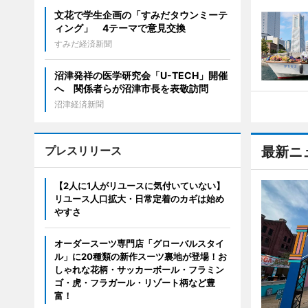
文花で学生企画の「すみだタウンミーテ
ィング」 4テーマで意見交換
すみだ経済新聞
沼津発祥の医学研究会「U-TECH」開催
へ 関係者らが沼津市長を表敬訪問
沼津経済新聞
プレスリリース
最新ニ
【2人に1人がリユースに気付いていない】
リユース人口拡大・日常定着のカギは始め
やすさ
オーダースーツ専門店「グローバルスタイ
ル」に20種類の新作スーツ裏地が登場！お
しゃれな花柄・サッカーボール・フラミン
ゴ・虎・フラガール・リゾート柄など豊
富！