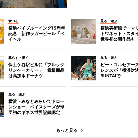
食べる
見る・遊ぶ
横浜ベイブルーイング15周年
横浜美術館で「マ
記念 新作ラガービール「ベ
トワネット・スタ
イヘル」
世界初公開作品も
暮らす・働く
見る・遊ぶ
保土ケ谷駅ビルに「ブルック
ビー・コルセアー
リンベーカリー」 看板商品
レンスが「横浜対
は高加水ドーナツ
BUNTAIで
見る・遊ぶ
横浜・みなとみらいでドロー
ンショー ベイスターズが球
団初のギネス世界記録認定
もっと見る