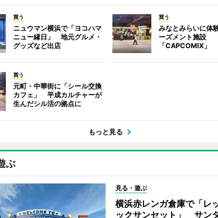
買う
買う
ニュウマン横浜で「ヨコハマ
みなとみらいに体
ニュー縁日」 地元グルメ・
ーズメント施設
グッズなど出店
「CAPCOMIX」
買う
元町・中華街に「シール交換
カフェ」 平成カルチャーが
生んだシル活の拠点に
もっと見る
遊ぶ
見る・遊ぶ
横浜赤レンガ倉庫で「レ
ックサンセット」 サン