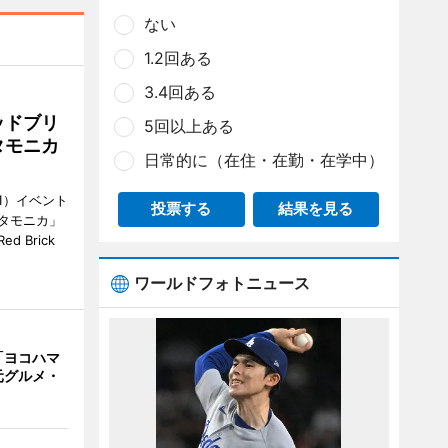
ない
1.2回ある
3.4回ある
ッドブリ
5回以上ある
タモニカ
日常的に（在住・在勤・在学中）
1）イベント
投票する
結果を見る
タモニカ」
 Brick
ワールドフォトニュース
「ヨコハマ
元グルメ・