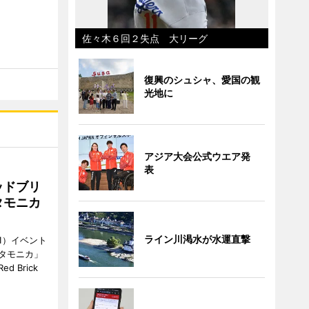
佐々木６回２失点 大リーグ
復興のシュシャ、愛国の観
光地に
アジア大会公式ウエア発
表
ッドブリ
タモニカ
ライン川渇水が水運直撃
1）イベント
タモニカ」
 Brick