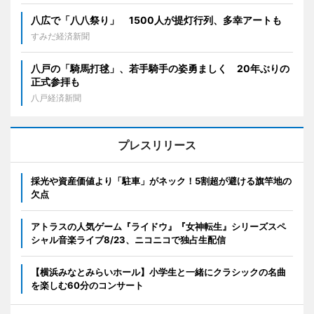
八広で「八八祭り」 1500人が提灯行列、多幸アートも
すみだ経済新聞
八戸の「騎馬打毬」、若手騎手の姿勇ましく 20年ぶりの
正式参拝も
八戸経済新聞
プレスリリース
採光や資産価値より「駐車」がネック！5割超が避ける旗竿地の
欠点
アトラスの人気ゲーム『ライドウ』『女神転生』シリーズスペ
シャル音楽ライブ8/23、ニコニコで独占生配信
【横浜みなとみらいホール】小学生と一緒にクラシックの名曲
を楽しむ60分のコンサート