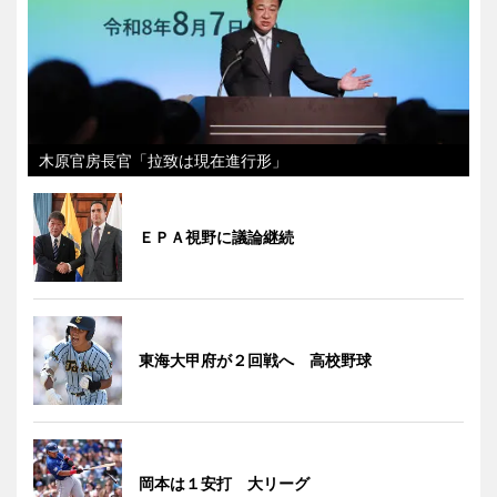
木原官房長官「拉致は現在進行形」
ＥＰＡ視野に議論継続
東海大甲府が２回戦へ 高校野球
岡本は１安打 大リーグ