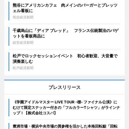
熊谷にアメリカンカフェ 肉メインのバーガーとプレッツ
ェル看板に
熊谷経済新聞
千歳烏山に「ディア ブレッド」 フランス伝統製法のバゲ
ットを看板商品に
経堂経済新聞
松戸でロックセッションイベント 初心者歓迎、大音量で
演奏楽しむ
松戸経済新聞
プレスリリース
《学園アイドルマスター LIVE TOUR -標- ファイナル公演》に
むけて限定ステッカー付きの「フルカラーTシャツ」がラインナ
ップ！【株式会社コスパ】
豊洲市場・横浜中央市場の買参権を活かした本格回転鮨「回転