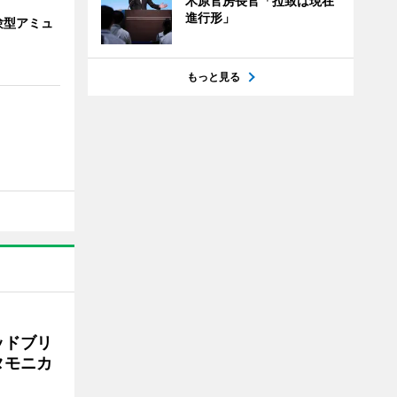
木原官房長官「拉致は現在
進行形」
験型アミュ
もっと見る
ッドブリ
タモニカ