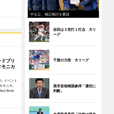
中立公、補正検討を要請
吉田は２安打１打点 大リ
ーグ
千賀の力投 大リーグ
ッドブリ
タモニカ
1）イベント
タモニカ」
高市首相靖国参拝「適切に
判断」
 Brick