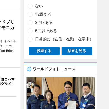
ない
1.2回ある
ッドブリ
3.4回ある
タモニカ
5回以上ある
日常的に（在住・在勤・在学中）
1）イベント
タモニカ」
投票する
結果を見る
 Brick
ワールドフォトニュース
「ヨコハマ
元グルメ・