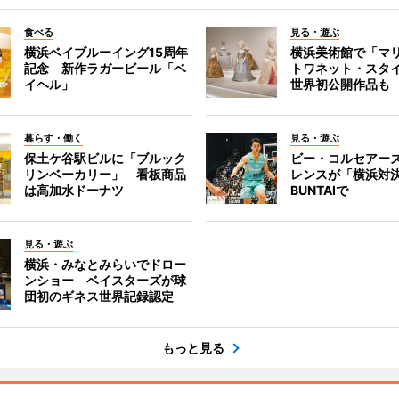
食べる
見る・遊ぶ
横浜ベイブルーイング15周年
横浜美術館で「マ
記念 新作ラガービール「ベ
トワネット・スタ
イヘル」
世界初公開作品も
暮らす・働く
見る・遊ぶ
保土ケ谷駅ビルに「ブルック
ビー・コルセアー
リンベーカリー」 看板商品
レンスが「横浜対
は高加水ドーナツ
BUNTAIで
見る・遊ぶ
横浜・みなとみらいでドロー
ンショー ベイスターズが球
団初のギネス世界記録認定
もっと見る