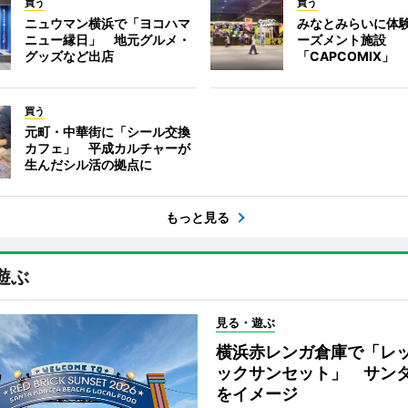
買う
買う
ニュウマン横浜で「ヨコハマ
みなとみらいに体
ニュー縁日」 地元グルメ・
ーズメント施設
グッズなど出店
「CAPCOMIX」
買う
元町・中華街に「シール交換
カフェ」 平成カルチャーが
生んだシル活の拠点に
もっと見る
遊ぶ
見る・遊ぶ
横浜赤レンガ倉庫で「レ
ックサンセット」 サン
をイメージ