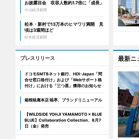
お披露目会 収容人数約1.7倍に「成長」
今治経済新聞
松本・新村で13万本のヒマワリ満開 見
頃は3週間ほど
松本経済新聞
プレスリリース
最新ニ
ドコモSMTBネット銀行、HDI-Japan「問
合せ窓口格付け」および「Webサポート格
付け」における「三つ星」獲得のお知らせ
箱根暁庵本店 暁亭、ブランドリニューアル
【WILDSIDE YOHJI YAMAMOTO × BLUE
BLUE】Collaboration Collection、8月7
日（金）発売