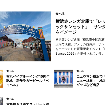
食べる
横浜赤レンガ倉庫で「レ
ックサンセット」 サン
をイメージ
横浜赤レンガ倉庫（横浜市中区新港
広場で現在、アメリカ西海岸「サン
をテーマにした夏季限定イベント「Red
Sunset 2026」が開催されている。
食べる
食べる
横浜ベイブルーイング15周年
ニュウマン横浜で
記念 新作ラガービール「ベ
ニュー縁日」 地
イヘル」
グッズなど出店
食べる
六角橋ヤミ市でストリート結