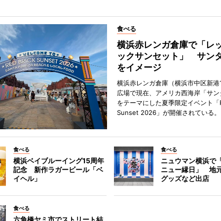
食べる
横浜赤レンガ倉庫で「レ
ックサンセット」 サン
をイメージ
横浜赤レンガ倉庫（横浜市中区新港
広場で現在、アメリカ西海岸「サン
をテーマにした夏季限定イベント「Red
Sunset 2026」が開催されている。
食べる
食べる
横浜ベイブルーイング15周年
ニュウマン横浜で
記念 新作ラガービール「ベ
ニュー縁日」 地
イヘル」
グッズなど出店
食べる
六角橋ヤミ市でストリート結