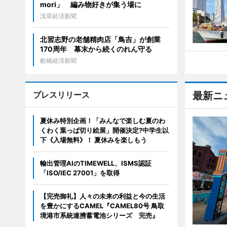
mori」 編み物好きが集う場に
浅草経済新聞
北習志野の老舗精肉店「鳥吉」が創業
170周年 幕末から続くのれん守る
船橋経済新聞
プレスリリース
最新ニ
夏休み特別企画！「みんなで楽しむ夏のわ
くわく葉っぱ切り絵展」開催決定?中学生以
下《入場無料》！ 夏休みを楽しもう
輸出管理AIのTIMEWELL、ISMS認証
「ISO/IEC 27001」を取得
【完売御礼】人々の未来の利益と今の生活
を豊かにするCAMEL『CAMEL80号 鳥取
境港市系統連携蓄電池シリーズ 完売』