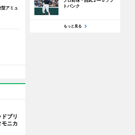
プロ野球・西武２―５ソフ
トバンク
験型アミュ
もっと見る
ッドブリ
タモニカ