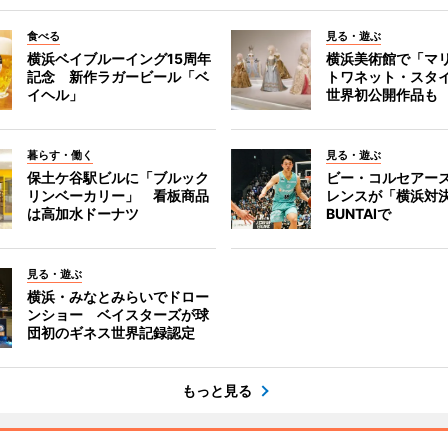
食べる
見る・遊ぶ
横浜ベイブルーイング15周年
横浜美術館で「マ
記念 新作ラガービール「ベ
トワネット・スタ
イヘル」
世界初公開作品も
暮らす・働く
見る・遊ぶ
保土ケ谷駅ビルに「ブルック
ビー・コルセアー
リンベーカリー」 看板商品
レンスが「横浜対
は高加水ドーナツ
BUNTAIで
見る・遊ぶ
横浜・みなとみらいでドロー
ンショー ベイスターズが球
団初のギネス世界記録認定
もっと見る