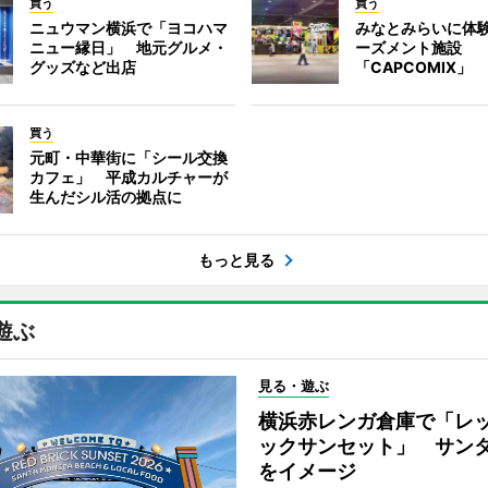
買う
買う
ニュウマン横浜で「ヨコハマ
みなとみらいに体
ニュー縁日」 地元グルメ・
ーズメント施設
グッズなど出店
「CAPCOMIX」
買う
元町・中華街に「シール交換
カフェ」 平成カルチャーが
生んだシル活の拠点に
もっと見る
遊ぶ
見る・遊ぶ
横浜赤レンガ倉庫で「レ
ックサンセット」 サン
をイメージ