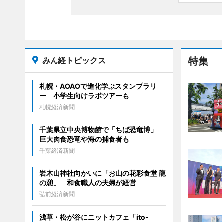
みん経トピックス
特集
札幌・AOAOで進化学ぶスタンプラリ
ー 小学生向けラボツアーも
札幌経済新聞
千葉県立中央博物館で「ちば恐竜博」
巨大肉食恐竜や海の捕食者も
千葉経済新聞
岩木山神社向かいに「お山の花彩食堂 龍
の憩」 和食職人の夫婦が経営
弘前経済新聞
浅草・松が谷にニットカフェ「ito-