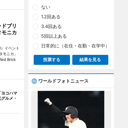
ない
1.2回ある
ッドブリ
3.4回ある
タモニカ
5回以上ある
日常的に（在住・在勤・在学中）
1）イベント
タモニカ」
投票する
結果を見る
 Brick
ワールドフォトニュース
「ヨコハマ
元グルメ・