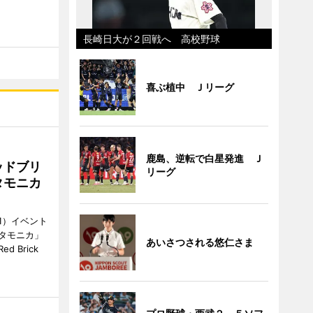
長崎日大が２回戦へ 高校野球
喜ぶ植中 Ｊリーグ
鹿島、逆転で白星発進 Ｊ
ッドブリ
リーグ
タモニカ
1）イベント
タモニカ」
あいさつされる悠仁さま
 Brick