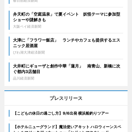
春日部経済新聞
弁天町の「空庭温泉」で夏イベント 妖怪テーマに参加型
ショーや謎解きも
大阪ベイ経済新聞
大津に「フラワー飯店」 ランチやカフェも提供するエス
ニック居酒屋
びわ湖大津経済新聞
大井町にギョーザと創作中華「蓮月」 南青山、新橋に次
ぐ都内3店舗目
品川経済新聞
プレスリリース
【こどもの休日の過ごし方】9/6出発 横浜船釣りツアー
【ホテルニューグランド】魔法使いアキット ハロウィーンスペ