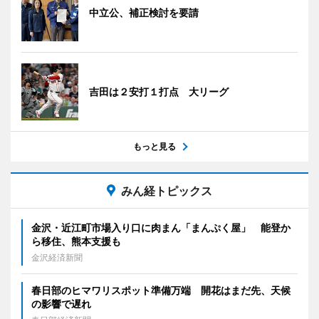
中立公、補正検討を要請
吉田は２安打１打点 大リーグ
もっと見る
みん経トピックス
金沢・近江町市場入り口に肉まん「まんぷく屋」 能登か
ら移住、熊本支援も
金沢経済新聞
春日部のヒマワリスポット準備万端 開花はまだ先、天候
の影響で遅れ