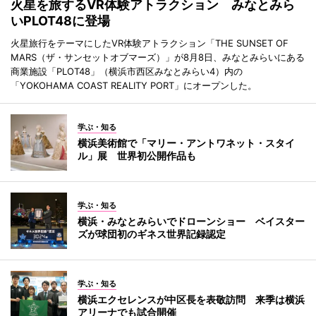
火星を旅するVR体験アトラクション みなとみら
いPLOT48に登場
火星旅行をテーマにしたVR体験アトラクション「THE SUNSET OF
MARS（ザ・サンセットオブマーズ）」が8月8日、みなとみらいにある
商業施設「PLOT48」（横浜市西区みなとみらい4）内の
「YOKOHAMA COAST REALITY PORT」にオープンした。
学ぶ・知る
横浜美術館で「マリー・アントワネット・スタイ
ル」展 世界初公開作品も
学ぶ・知る
横浜・みなとみらいでドローンショー ベイスター
ズが球団初のギネス世界記録認定
学ぶ・知る
横浜エクセレンスが中区長を表敬訪問 来季は横浜
アリーナでも試合開催