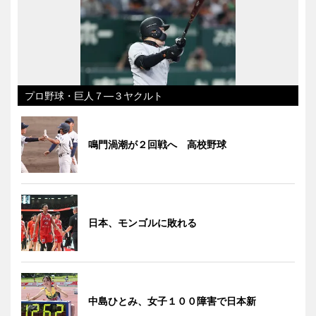
プロ野球・巨人７―３ヤクルト
鳴門渦潮が２回戦へ 高校野球
日本、モンゴルに敗れる
中島ひとみ、女子１００障害で日本新