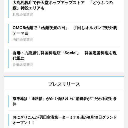
大丸札幌店で任天堂ポップアップストア 「どうぶつの
森」特設エリアも
札幌経済新聞
OMO5函館で「函館夜景の日」 手回しオルガンで野外劇
テーマ曲
函館経済新聞
香港・九龍塘に韓国料理店「Social」 韓国定番料理を現
代風に
香港経済新聞
プレスリリース
旗竿地は「通路幅」が命！価格以上に消費者がこだわる絶対条
件
おにぎりこんが 羽田空港第一ターミナル店が8月10日グランド
オープン！！